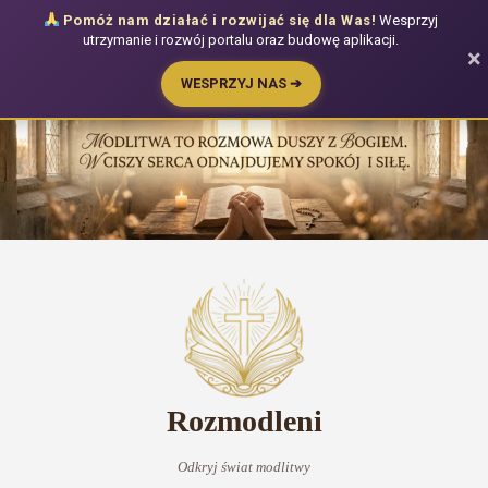
Pomóż nam działać i rozwijać się dla Was!
Wesprzyj
utrzymanie i rozwój portalu oraz budowę aplikacji.
×
WESPRZYJ NAS ➔
Przejdź
do
treści
Rozmodleni
Odkryj świat modlitwy