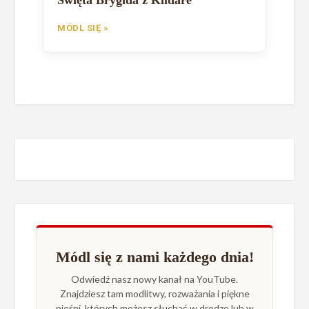
Święta Brygida z Kildare
MÓDL SIĘ »
Módl się z nami każdego dnia!
Odwiedź nasz nowy kanał na YouTube.
Znajdziesz tam modlitwy, rozważania i piękne
pieśni, których możesz słuchać w drodze lub w