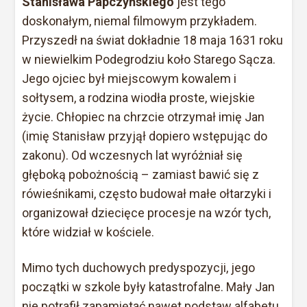
Stanisława Papczyńskiego
jest tego
doskonałym, niemal filmowym przykładem.
Przyszedł na świat dokładnie 18 maja 1631 roku
w niewielkim Podegrodziu koło Starego Sącza.
Jego ojciec był miejscowym kowalem i
sołtysem, a rodzina wiodła proste, wiejskie
życie. Chłopiec na chrzcie otrzymał imię Jan
(imię Stanisław przyjął dopiero wstępując do
zakonu). Od wczesnych lat wyróżniał się
głęboką pobożnością – zamiast bawić się z
rówieśnikami, często budował małe ołtarzyki i
organizował dziecięce procesje na wzór tych,
które widział w kościele.
Mimo tych duchowych predyspozycji, jego
początki w szkole były katastrofalne. Mały Jan
nie potrafił zapamiętać nawet podstaw alfabetu.