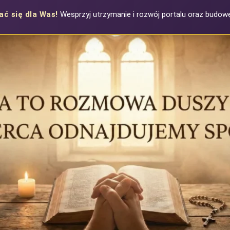
ać się dla Was!
Wesprzyj utrzymanie i rozwój portalu oraz budowę 