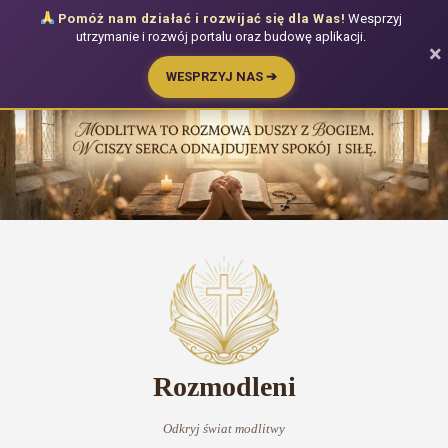
Pomóż nam działać i rozwijać się dla Was!
Wesprzyj
utrzymanie i rozwój portalu oraz budowę aplikacji.
×
WESPRZYJ NAS ➔
Przejdź
do
treści
Rozmodleni
Odkryj świat modlitwy