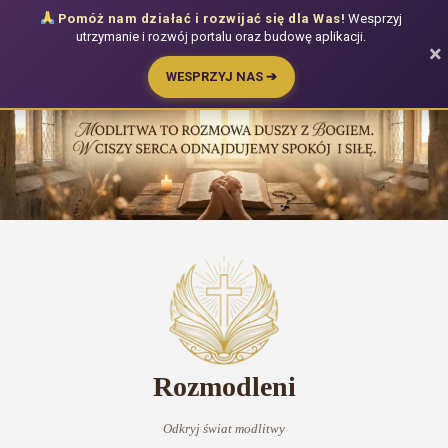
Pomóż nam działać i rozwijać się dla Was!
Wesprzyj
utrzymanie i rozwój portalu oraz budowę aplikacji.
×
WESPRZYJ NAS ➔
Przejdź
do
treści
Rozmodleni
Odkryj świat modlitwy