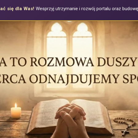
ać się dla Was!
Wesprzyj utrzymanie i rozwój portalu oraz budowę a