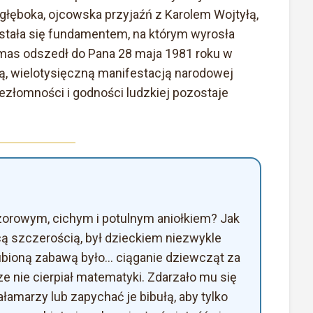
łęboka, ojcowska przyjaźń z Karolem Wojtyłą,
tała się fundamentem, na którym wyrosła
ymas odszedł do Pana 28 maja 1981 roku w
ną, wielotysięczną manifestacją narodowej
niezłomności i godności ludzkiej pozostaje
wzorowym, cichym i potulnym aniołkiem? Jak
ą szczerością, był dzieckiem niezwykle
lubioną zabawą było... ciąganie dziewcząt za
e nie cierpiał matematyki. Zdarzało mu się
łamarzy lub zapychać je bibułą, aby tylko