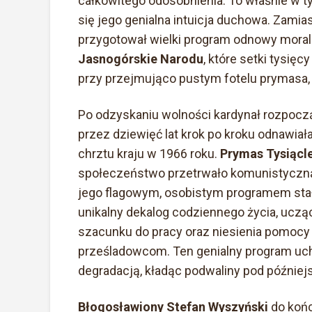
całkowitego odosobnienia. To właśnie w 
się jego genialna intuicja duchowa. Zamia
przygotował wielki program odnowy mora
Jasnogórskie Narodu
, które setki tysię
przy przejmująco pustym fotelu prymasa, 
Po odzyskaniu wolności kardynał rozpoczą
przez dziewięć lat krok po kroku odnawia
chrztu kraju w 1966 roku.
Prymas Tysiącl
społeczeństwo przetrwało komunistyczną 
jego flagowym, osobistym programem sta
unikalny dekalog codziennego życia, ucz
szacunku do pracy oraz niesienia pomoc
prześladowcom. Ten genialny program uch
degradacją, kładąc podwaliny pod późniejs
Błogosławiony Stefan Wyszyński
do koń