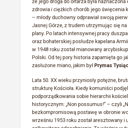
że jego droga do ołtarza była naznaczon
zdrowia i ciężkich chorób jego święcenia
– młody duchowny odprawiał swoją pierws
Jasnej Górze, z trudem utrzymując się na
plany. Po latach intensywnej pracy duszp
oraz bohaterskiej posłudze kapelana Arm
w 1948 roku został mianowany arcybisk
Polski. Od tej pory historia zapamięta go
zasłużone miano, jakim był
Prymas Tysiąc
Lata 50. XX wieku przyniosły potężne, br
strukturę Kościoła. Kiedy komuniści podję
podporządkowania sobie hierarchii koście
historycznym: „Non possumus!” – czyli „N
bezkompromisową postawę w obronie wol
wrześniu 1953 roku został aresztowany i 