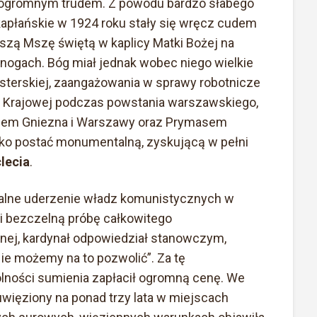
a ogromnym trudem. Z powodu bardzo słabego
 kapłańskie w 1924 roku stały się wręcz cudem
zą Mszę świętą w kaplicy Matki Bożej na
 nogach. Bóg miał jednak wobec niego wielkie
asterskiej, zaangażowania w sprawy robotnicze
ii Krajowej podczas powstania warszawskiego,
upem Gniezna i Warszawy oraz Prymasem
 jako postać monumentalną, zyskującą w pełni
lecia
.
utalne uderzenie władz komunistycznych w
li bezczelną próbę całkowitego
lnej, kardynał odpowiedział stanowczym,
ie możemy na to pozwolić”. Za tę
ności sumienia zapłacił ogromną cenę. We
uwięziony na ponad trzy lata w miejscach