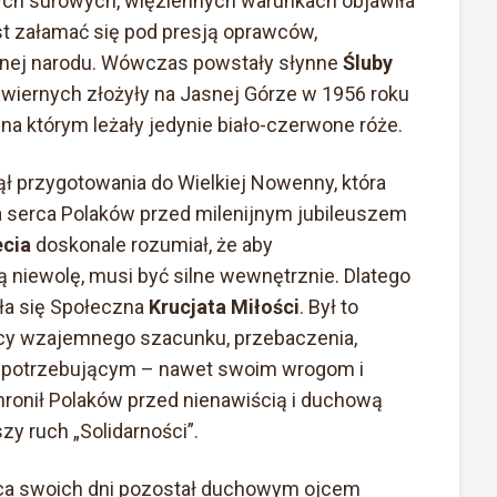
tych surowych, więziennych warunkach objawiła
st załamać się pod presją oprawców,
lnej narodu. Wówczas powstały słynne
Śluby
cy wiernych złożyły na Jasnej Górze w 1956 roku
na którym leżały jedynie biało-czerwone róże.
ł przygotowania do Wielkiej Nowenny, która
ła serca Polaków przed milenijnym jubileuszem
ecia
doskonale rozumiał, że aby
niewolę, musi być silne wewnętrznie. Dlatego
ła się Społeczna
Krucjata Miłości
. Był to
ący wzajemnego szacunku, przebaczenia,
y potrzebującym – nawet swoim wrogom i
ronił Polaków przed nienawiścią i duchową
zy ruch „Solidarności”.
ca swoich dni pozostał duchowym ojcem