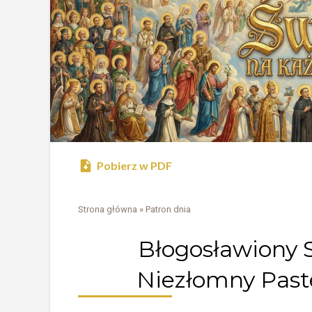
Pobierz w PDF
Strona główna
»
Patron dnia
Błogosławiony 
Niezłomny Paste