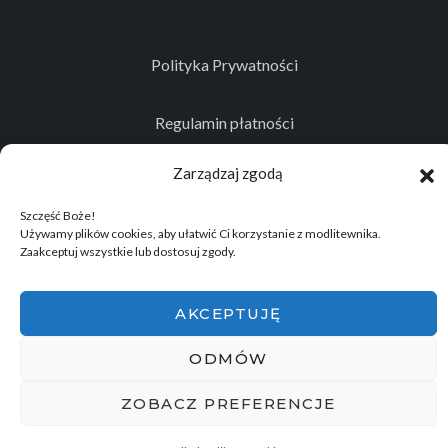
Polityka Prywatności
Regulamin płatności
Zarządzaj zgodą
Kontakt
Szczęść Boże!
Używamy plików cookies, aby ułatwić Ci korzystanie z modlitewnika.
Zaakceptuj wszystkie lub dostosuj zgody.
© 2026
Projekt realizowany przez Stowarzyszenie
Historyczno - Eksploracyjne "Memento Mori"
.
AKCEPTUJĘ
Wszelkie prawa zastrzeżone.
ODMÓW
ZOBACZ PREFERENCJE