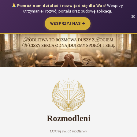
Pomóż nam działać i rozwijać się dla Was!
Wesprzyj
utrzymanie i rozwój portalu oraz budowę aplikacji.
×
WESPRZYJ NAS ➔
Przejdź
do
treści
Rozmodleni
Odkryj świat modlitwy