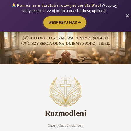
Pomóż nam działać i rozwijać się dla Was!
Wesprzyj
utrzymanie i rozwój portalu oraz budowę aplikacji.
×
WESPRZYJ NAS ➔
Przejdź
do
treści
Rozmodleni
Odkryj świat modlitwy