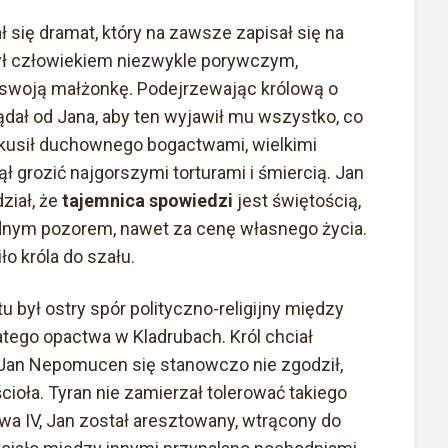
 się dramat, który na zawsze zapisał się na
 był człowiekiem niezwykle porywczym,
 swoją małżonkę. Podejrzewając królową o
dał od Jana, aby ten wyjawił mu wszystko, co
a kusił duchownego bogactwami, wielkimi
ł grozić najgorszymi torturami i śmiercią. Jan
ział, że
tajemnica spowiedzi
jest świętością,
adnym pozorem, nawet za cenę własnego życia.
o króla do szału.
 był ostry spór polityczno-religijny między
tego opactwa w Kladrubach. Król chciał
 Jan Nepomucen się stanowczo nie zgodził,
cioła. Tyran nie zamierzał tolerować takiego
a IV, Jan został aresztowany, wtrącony do