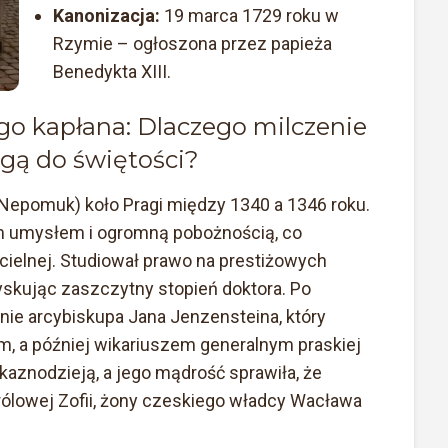
Kanonizacja:
19 marca 1729 roku w
Rzymie – ogłoszona przez papieża
Benedykta XIII.
ego kapłana: Dlaczego milczenie
ogą do świętości?
y Nepomuk) koło Pragi między 1340 a 1346 roku.
ym umysłem i ogromną pobożnością, co
ścielnej. Studiował prawo na prestiżowych
yskując zaszczytny stopień doktora. Po
ie arcybiskupa Jana Jenzensteina, który
 a później wikariuszem generalnym praskiej
 kaznodzieją, a jego mądrość sprawiła, że
ólowej Zofii, żony czeskiego władcy Wacława