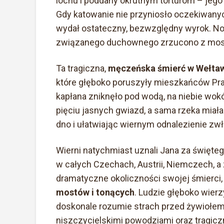
lochu i poddany okrutnym torturom – jego
Gdy katowanie nie przyniosło oczekiwanych
wydał ostateczny, bezwzględny wyrok. N
związanego duchownego zrzucono z mostu
Ta tragiczna,
męczeńska śmierć w Wełta
które głęboko poruszyły mieszkańców Pra
kapłana zniknęło pod wodą, na niebie wokó
pięciu jasnych gwiazd, a sama rzeka miał
dno i ułatwiając wiernym odnalezienie zw
Wierni natychmiast uznali Jana za święteg
w całych Czechach, Austrii, Niemczech, 
dramatyczne okoliczności swojej śmierci,
mostów i tonących
. Ludzie głęboko wierzy
doskonale rozumie strach przed żywiołem 
niszczycielskimi powodziami oraz tragic