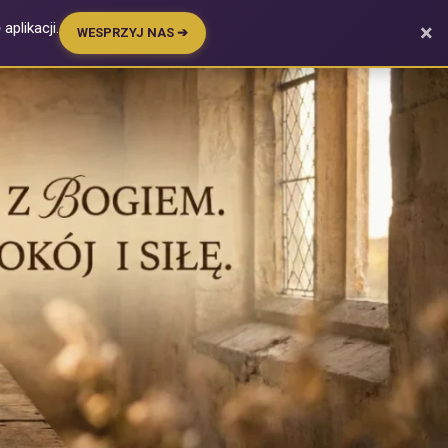
plikacji.
×
WESPRZYJ NAS ➔