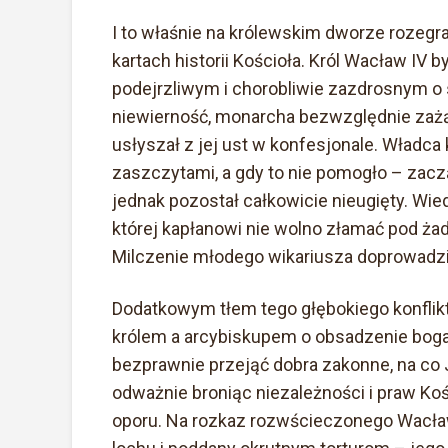
I to właśnie na królewskim dworze rozegrał
kartach historii Kościoła. Król Wacław IV
podejrzliwym i chorobliwie zazdrosnym o
niewierność, monarcha bezwzględnie zażą
usłyszał z jej ust w konfesjonale. Władc
zaszczytami, a gdy to nie pomogło – zaczą
jednak pozostał całkowicie nieugięty. Wied
której kapłanowi nie wolno złamać pod ż
Milczenie młodego wikariusza doprowadził
Dodatkowym tłem tego głębokiego konfliktu
królem a arcybiskupem o obsadzenie boga
bezprawnie przejąć dobra zakonne, na co
odważnie broniąc niezależności i praw Koś
oporu. Na rozkaz rozwścieczonego Wacław