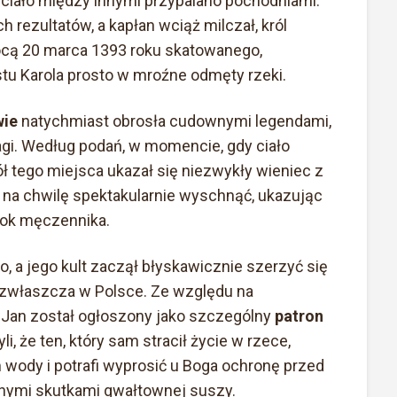
 ciało między innymi przypalano pochodniami.
 rezultatów, a kapłan wciąż milczał, król
ocą 20 marca 1393 roku skatowanego,
 Karola prosto w mroźne odmęty rzeki.
wie
natychmiast obrosła cudownymi legendami,
gi. Według podań, w momencie, gdy ciało
ł tego miejsca ukazał się niezwykły wieniec z
a na chwilę spektakularnie wyschnąć, ukazując
łok męczennika.
o, a jego kult zaczął błyskawicznie szerzyć się
a zwłaszcza w Polsce. Ze względu na
 Jan został ogłoszony jako szczególny
patron
li, że ten, który sam stracił życie w rzece,
wody i potrafi wyprosić u Boga ochronę przed
znymi skutkami gwałtownej suszy.