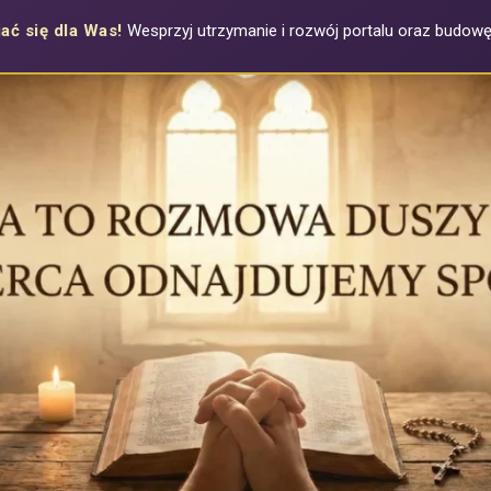
ać się dla Was!
Wesprzyj utrzymanie i rozwój portalu oraz budowę a