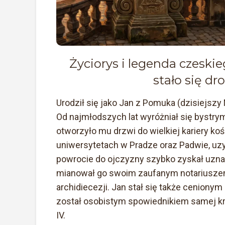
Życiorys i legenda czeski
stało się dr
Urodził się jako Jan z Pomuka (dzisiejsz
Od najmłodszych lat wyróżniał się bystr
otworzyło mu drzwi do wielkiej kariery ko
uniwersytetach w Pradze oraz Padwie, uz
powrocie do ojczyzny szybko zyskał uznan
mianował go swoim zaufanym notariuszem,
archidiecezji. Jan stał się także cenionym
został osobistym spowiednikiem samej kr
IV.