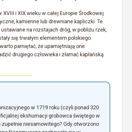
w XVIII i XIX wieku w całej Europie Środkowej
zne, kamienne lub drewniane kapliczki. Te
, ustawiane na rozstajach dróg, w pobliżu rzek,
tały się trwałym elementem polskiego
, warto pamiętać, że upamiętniają one
radzić drugiego człowieka i złamać kapłańską
nizacyjnego w 1719 roku (czyli ponad 320
oficjalnej ekshumacji grobowca świętego w
coś zupełnie niesamowitego? Gdy otworzono