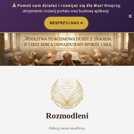
Pomóż nam działać i rozwijać się dla Was!
Wesprzyj
utrzymanie i rozwój portalu oraz budowę aplikacji.
×
WESPRZYJ NAS ➔
Przejdź
do
treści
Rozmodleni
Odkryj świat modlitwy