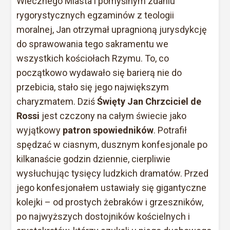
Wiecznego Miasta i pomyślnym zdaniu
rygorystycznych egzaminów z teologii
moralnej, Jan otrzymał upragnioną jurysdykcję
do sprawowania tego sakramentu we
wszystkich kościołach Rzymu. To, co
początkowo wydawało się barierą nie do
przebicia, stało się jego największym
charyzmatem. Dziś
Święty Jan Chrzciciel de
Rossi
jest czczony na całym świecie jako
wyjątkowy
patron spowiedników
. Potrafił
spędzać w ciasnym, dusznym konfesjonale po
kilkanaście godzin dziennie, cierpliwie
wysłuchując tysięcy ludzkich dramatów. Przed
jego konfesjonałem ustawiały się gigantyczne
kolejki – od prostych żebraków i grzeszników,
po najwyższych dostojników kościelnych i