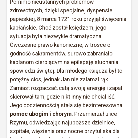
Pomimo nieustannych problemów
zdrowotnych, dzięki specjalnej dyspensie
papieskiej, 8 marca 1721 roku przyjął święcenia
kapłańskie. Choć został księdzem, jego
sytuacja była niezwykle dramatyczna.
Ówczesne prawo kanoniczne, w trosce o
godność sakramentów, surowo zabraniało
kapłanom cierpiącym na epilepsję słuchania
spowiedzi świętej. Dla młodego księdza był to
potężny cios, jednak Jan nie załamał rąk.
Zamiast rozpaczać, całą swoją energię i zapał
skierował tam, gdzie nikt inny nie chciał iść.
Jego codziennością stała się bezinteresowna
pomoc ubogim i chorym
. Przemierzał ulice
Rzymu, odwiedzając najuboższe dzielnice,
szpitale, więzienia oraz nocne przytuliska dla