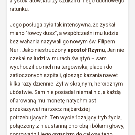
arystokratów, którzy szukali u niego duchowego
ratunku.
Jego posługa była tak intensywna, że zyskał
miano "łowcy dusz", a współcześni mu ludzie
bez wahania nazywali go nowym św. Filipem
Neri. Jako niestrudzony
apostoł Rzymu
, Jan nie
czekał na ludzi w murach świątyń – sam
wychodził do nich na targowiska, place i do
zatłoczonych szpitali, głosząc kazania nawet
kilka razy dziennie. Żył w skrajnym, heroicznym
ubóstwie. Sam nie posiadał niemal nic, a każdą
ofiarowaną mu monetę natychmiast
przekazywał na rzecz najbardziej
potrzebujących. Ten wycieńczający tryb życia,
połączony z nieustanną chorobą i bólami głowy,
doprowadził jego organizm do całkowitego