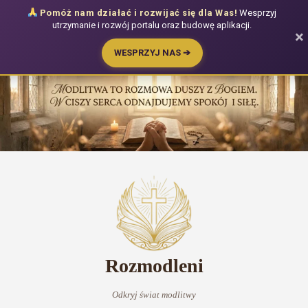
Pomóż nam działać i rozwijać się dla Was!
Wesprzyj
utrzymanie i rozwój portalu oraz budowę aplikacji.
×
WESPRZYJ NAS ➔
Przejdź
do
treści
Rozmodleni
Odkryj świat modlitwy