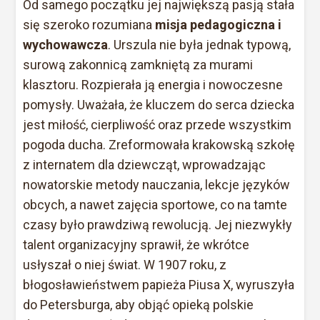
Od samego początku jej największą pasją stała
się szeroko rozumiana
misja pedagogiczna i
wychowawcza
. Urszula nie była jednak typową,
surową zakonnicą zamkniętą za murami
klasztoru. Rozpierała ją energia i nowoczesne
pomysły. Uważała, że kluczem do serca dziecka
jest miłość, cierpliwość oraz przede wszystkim
pogoda ducha. Zreformowała krakowską szkołę
z internatem dla dziewcząt, wprowadzając
nowatorskie metody nauczania, lekcje języków
obcych, a nawet zajęcia sportowe, co na tamte
czasy było prawdziwą rewolucją. Jej niezwykły
talent organizacyjny sprawił, że wkrótce
usłyszał o niej świat. W 1907 roku, z
błogosławieństwem papieża Piusa X, wyruszyła
do Petersburga, aby objąć opieką polskie