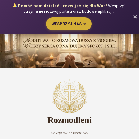
Pomóż nam działać i rozwijać się dla Was!
Wesprzyj
utrzymanie i rozwój portalu oraz budowę aplikacji.
×
WESPRZYJ NAS ➔
Przejdź
do
treści
Rozmodleni
Odkryj świat modlitwy