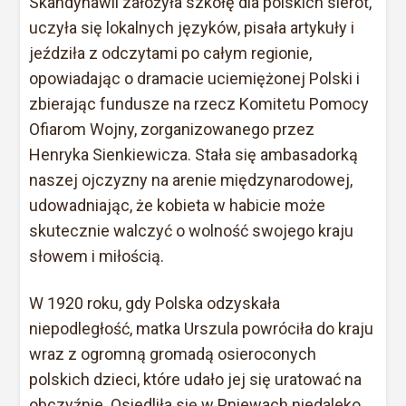
Skandynawii założyła szkołę dla polskich sierot,
uczyła się lokalnych języków, pisała artykuły i
jeździła z odczytami po całym regionie,
opowiadając o dramacie uciemiężonej Polski i
zbierając fundusze na rzecz Komitetu Pomocy
Ofiarom Wojny, zorganizowanego przez
Henryka Sienkiewicza. Stała się ambasadorką
naszej ojczyzny na arenie międzynarodowej,
udowadniając, że kobieta w habicie może
skutecznie walczyć o wolność swojego kraju
słowem i miłością.
W 1920 roku, gdy Polska odzyskała
niepodległość, matka Urszula powróciła do kraju
wraz z ogromną gromadą osieroconych
polskich dzieci, które udało jej się uratować na
obczyźnie. Osiedliła się w Pniewach niedaleko