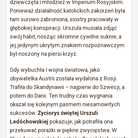
dziewczęta i młodzież w Imperium Rosyjskim.
Ponieważ działalność katolickich zakorzeń była
tam surowo zabroniona, siostry pracowały w
głębokiej konspiracji. Urszula musiała zdjąć
swój habit, nosząc skromne cywilne suknie, a
jej jedynym ukrytym znakiem rozpoznawczym
był noszony na piersi krzyż.
Gdy wybuchła I wojna światowa, jako
obywatelka Austrii została wydalona z Rosji.
Trafiła do Skandynawii – najpierw do Szwecji, a
potem do Danii. Ten trudny czas wygnania
okazał się kolejnym pasmem niesamowitych
sukcesów.
Życiorys świętej Urszuli
Ledóchowskiej
pokazuje, jak potrafiła ona
przekuwać porażki w piękne zwycięstwa. W