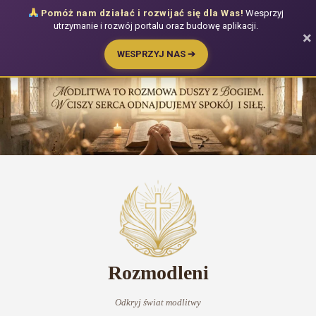
Pomóż nam działać i rozwijać się dla Was!
Wesprzyj
utrzymanie i rozwój portalu oraz budowę aplikacji.
×
WESPRZYJ NAS ➔
Przejdź
do
treści
Rozmodleni
Odkryj świat modlitwy