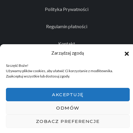
Polityka Prywatności
Regulamin płatności
Kontakt
Zarządzaj zgodą
Szczęść Boże!
Używamy plików cookies, aby ułatwić Ci korzystanie z modlitewnika.
© 2026
Projekt realizowany przez Stowarzyszenie
Zaakceptuj wszystkie lub dostosuj zgody.
Historyczno - Eksploracyjne "Memento Mori"
.
Wszelkie prawa zastrzeżone.
AKCEPTUJĘ
ODMÓW
ZOBACZ PREFERENCJE