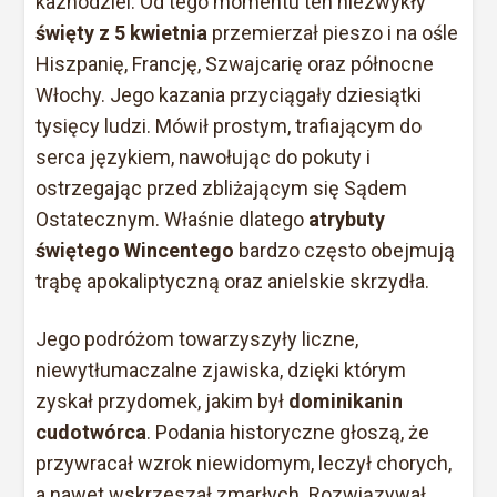
kaznodziei. Od tego momentu ten niezwykły
święty z 5 kwietnia
przemierzał pieszo i na ośle
Hiszpanię, Francję, Szwajcarię oraz północne
Włochy. Jego kazania przyciągały dziesiątki
tysięcy ludzi. Mówił prostym, trafiającym do
serca językiem, nawołując do pokuty i
ostrzegając przed zbliżającym się Sądem
Ostatecznym. Właśnie dlatego
atrybuty
świętego Wincentego
bardzo często obejmują
trąbę apokaliptyczną oraz anielskie skrzydła.
Jego podróżom towarzyszyły liczne,
niewytłumaczalne zjawiska, dzięki którym
zyskał przydomek, jakim był
dominikanin
cudotwórca
. Podania historyczne głoszą, że
przywracał wzrok niewidomym, leczył chorych,
a nawet wskrzeszał zmarłych. Rozwiązywał