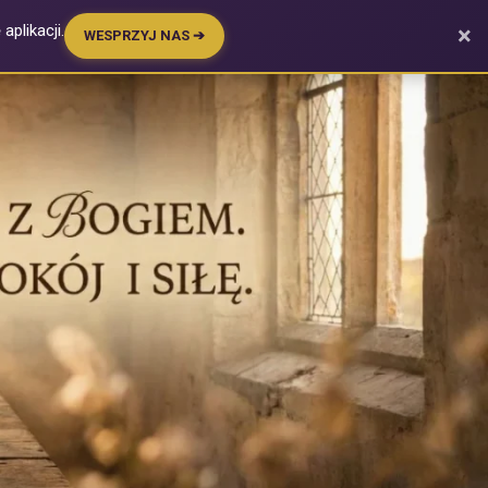
plikacji.
×
WESPRZYJ NAS ➔