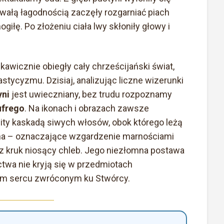
ywałą łagodnością zaczęły rozgarniać piach
giłę. Po złożeniu ciała lwy skłoniły głowy i
awicznie obiegły cały chrześcijański świat,
tycyzmu. Dzisiaj, analizując liczne wizerunki
yni
jest uwieczniany, bez trudu rozpoznamy
ufrego
. Na ikonach i obrazach zawsze
ity kaskadą siwych włosów, obok którego leżą
ona – oznaczające wzgardzenie marnościami
z kruk niosący chleb. Jego niezłomna postawa
ctwa nie kryją się w przedmiotach
stym sercu zwróconym ku Stwórcy.