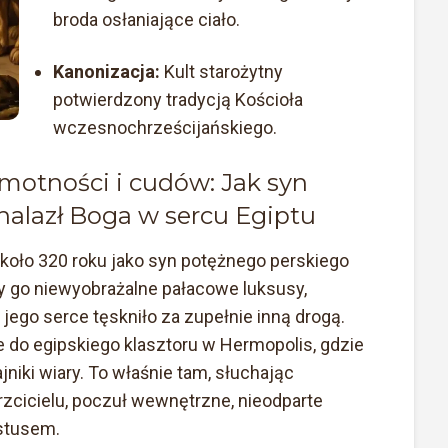
broda osłaniające ciało.
Kanonizacja:
Kult starożytny
potwierdzony tradycją Kościoła
wczesnochrześcijańskiego.
amotności i cudów: Jak syn
alazł Boga w sercu Egiptu
koło 320 roku jako syn potężnego perskiego
y go niewyobrażalne pałacowe luksusy,
jego serce tęskniło za zupełnie inną drogą.
e do egipskiego klasztoru w Hermopolis, gdzie
iki wiary. To właśnie tam, słuchając
rzcicielu, poczuł wewnętrzne, nieodparte
stusem.