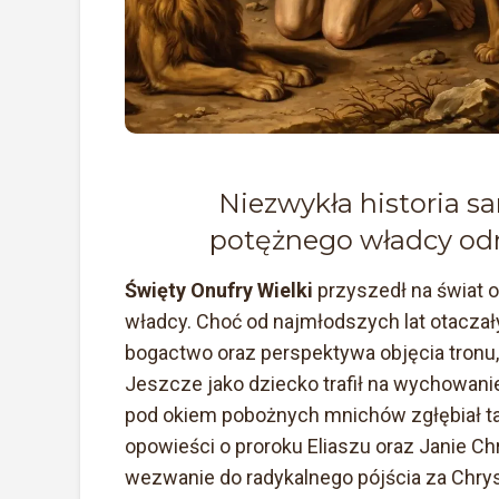
Niezwykła historia s
potężnego władcy odn
Święty Onufry Wielki
przyszedł na świat o
władcy. Choć od najmłodszych lat otaczał
bogactwo oraz perspektywa objęcia tronu, 
Jeszcze jako dziecko trafił na wychowani
pod okiem pobożnych mnichów zgłębiał tajn
opowieści o proroku Eliaszu oraz Janie Ch
wezwanie do radykalnego pójścia za Chry