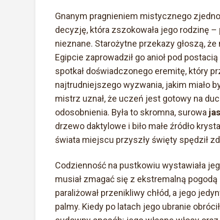
Gnanym pragnieniem mistycznego zjednoc
decyzję, która zszokowała jego rodzinę –
nieznane. Starożytne przekazy głoszą, że
Egipcie zaprowadził go anioł pod postacią
spotkał doświadczonego eremitę, który pr
najtrudniejszego wyzwania, jakim miało 
mistrz uznał, że uczeń jest gotowy na d
odosobnienia. Była to skromna, surowa
ja
drzewo daktylowe i biło małe źródło kryst
świata miejscu przyszły święty spędził z
Codzienność na pustkowiu wystawiała jego 
musiał zmagać się z ekstremalną pogodą – 
paraliżował przenikliwy chłód, a jego jed
palmy. Kiedy po latach jego ubranie obróci