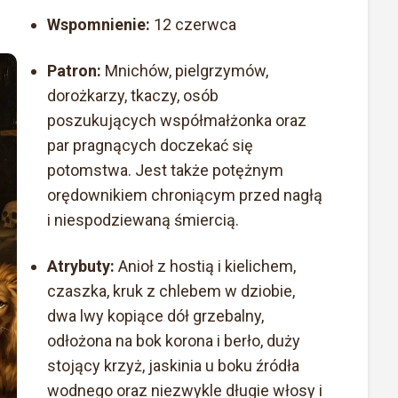
Wspomnienie:
12 czerwca
Patron:
Mnichów, pielgrzymów,
dorożkarzy, tkaczy, osób
poszukujących współmałżonka oraz
par pragnących doczekać się
potomstwa. Jest także potężnym
orędownikiem chroniącym przed nagłą
i niespodziewaną śmiercią.
Atrybuty:
Anioł z hostią i kielichem,
czaszka, kruk z chlebem w dziobie,
dwa lwy kopiące dół grzebalny,
odłożona na bok korona i berło, duży
stojący krzyż, jaskinia u boku źródła
wodnego oraz niezwykle długie włosy i