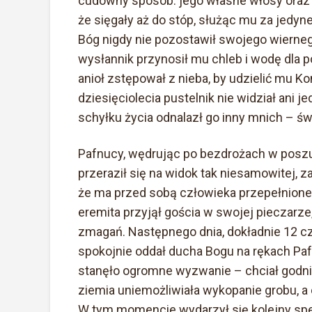
cudowny sposób: jego własne włosy oraz 
że sięgały aż do stóp, służąc mu za jedyn
Bóg nigdy nie pozostawił swojego wierneg
wysłannik przynosił mu chleb i wodę dla p
anioł zstępował z nieba, by udzielić mu K
dziesięciolecia pustelnik nie widział ani j
schyłku życia odnalazł go inny mnich – św
Pafnucy, wędrując po bezdrożach w posz
przeraził się na widok tak niesamowitej, za
że ma przed sobą człowieka przepełnione
eremita przyjął gościa w swojej pieczarze
zmagań. Następnego dnia, dokładnie 12 cze
spokojnie oddał ducha Bogu na rękach P
stanęło ogromne wyzwanie – chciał godni
ziemia uniemożliwiała wykopanie grobu, a 
W tym momencie wydarzył się kolejny spekt