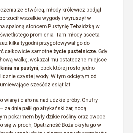
zenia ze Stwórcą, młody królewicz podjął
 porzucił wszelkie wygody i wyruszył w
 na spaloną słońcem Pustynię Tebaidzką w
 świetlistego promienia. Tam młody asceta
zez kilka tygodni przygotowywał go do
być całkowicie samotne
życie pustelnicze
. Gdy
uchową walkę, wskazał mu ostateczne miejsce
skinia na pustyni
, obok której rosło jedno
alicznie czystej wody. W tym odciętym od
dumiewające sześćdziesiąt lat.
wiarę i ciało na nadludzkie próby. Onufry
za dnia palił go afrykański żar, nocą
ynym pokarmem były dzikie rośliny oraz owoce
ło się w proch, Opatrzność Boża okryła go w