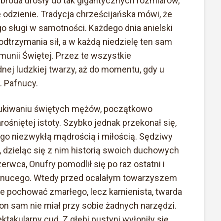
broda urosły do tak gigantycznych rozmiarów,
e odzienie. Tradycja chrześcijańska mówi, że
o sługi w samotności. Każdego dnia anielski
odtrzymania sił, a w każdą niedzielę ten sam
omunii Świętej. Przez te wszystkie
ednej ludzkiej twarzy, aż do momentu, gdy u
. Pafnucy.
ukiwaniu świętych mężów, początkowo
rośniętej istoty. Szybko jednak przekonał się,
go niezwykłą mądrością i miłością. Sędziwy
, dzieląc się z nim historią swoich duchowych
rwca, Onufry pomodlił się po raz ostatni i
afnucego. Wtedy przed ocalałym towarzyszem
e pochować zmarłego, lecz kamienista, twarda
on sam nie miał przy sobie żadnych narzędzi.
akularny cud. Z głębi pustyni wyłoniły się