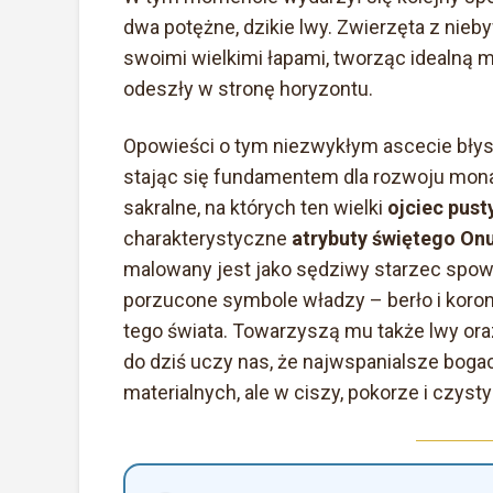
dwa potężne, dzikie lwy. Zwierzęta z nieb
swoimi wielkimi łapami, tworząc idealną mo
odeszły w stronę horyzontu.
Opowieści o tym niezwykłym ascecie błysk
stając się fundamentem dla rozwoju monas
sakralne, na których ten wielki
ojciec pust
charakterystyczne
atrybuty świętego On
malowany jest jako sędziwy starzec spow
porzucone symbole władzy – berło i kor
tego świata. Towarzyszą mu także lwy ora
do dziś uczy nas, że najwspanialsze boga
materialnych, ale w ciszy, pokorze i czy