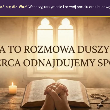
ać się dla Was!
Wesprzyj utrzymanie i rozwój portalu oraz budowę a