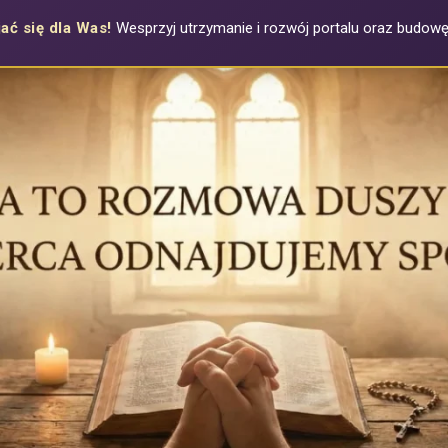
ać się dla Was!
Wesprzyj utrzymanie i rozwój portalu oraz budowę a