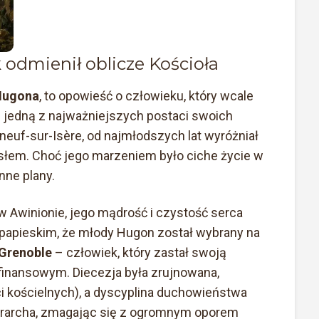
odmienił oblicze Kościoła
 Hugona
, to opowieść o człowieku, który wcale
ę jedną z najważniejszych postaci swoich
euf-sur-Isère, od najmłodszych lat wyróżniał
słem. Choć jego marzeniem było ciche życie w
nne plany.
w Awinionie, jego mądrość i czystość serca
 papieskim, że młody Hugon został wybrany na
 Grenoble
– człowiek, który zastał swoją
finansowym. Diecezja była zrujnowana,
i kościelnych), a dyscyplina duchowieństwa
ierarcha, zmagając się z ogromnym oporem