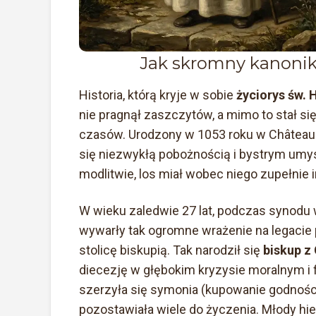
Jak skromny kanonik 
Historia, którą kryje w sobie
życiorys św.
nie pragnął zaszczytów, a mimo to stał si
czasów. Urodzony w 1053 roku w Châteaun
się niezwykłą pobożnością i bystrym umy
modlitwie, los miał wobec niego zupełnie i
W wieku zaledwie 27 lat, podczas synodu 
wywarły tak ogromne wrażenie na legacie
stolicę biskupią. Tak narodził się
biskup z
diecezję w głębokim kryzysie moralnym i 
szerzyła się symonia (kupowanie godnośc
pozostawiała wiele do życzenia. Młody h