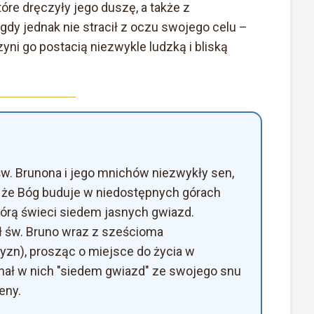
óre dręczyły jego duszę, a także z
gdy jednak nie stracił z oczu swojego celu –
yni go postacią niezwykle ludzką i bliską
w. Brunona i jego mnichów niezwykły sen,
ę, że Bóg buduje w niedostępnych górach
tórą świeci siedem jasnych gwiazd.
ł św. Bruno wraz z sześcioma
zn), prosząc o miejsce do życia w
nał w nich "siedem gwiazd" ze swojego snu
eny.