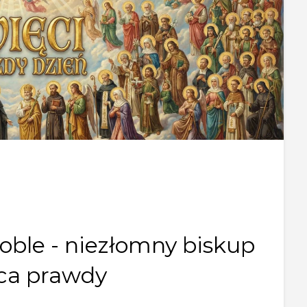
oble - niezłomny biskup
ńca prawdy