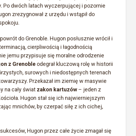
. Po dwóch latach wyczerpującej i pozornie
ugon zrezygnował z urzędu i wstąpił do
spokoju.
 powrót do Grenoble. Hugon posłusznie wrócił i
erminacją, cierpliwością i łagodnością
nie jemu przypisuje się moralne odrodzenie
gon z Grenoble
odegrał kluczową rolę w historii
rzystych, surowych i niedostępnych terenach
u towarzyszy. Przekazał im ziemię w masywie
ny na cały świat
zakon kartuzów
– jeden z
ościoła. Hugon stał się ich najwierniejszym
jąc mnichów, by czerpać siłę z ich cichej,
h sukcesów, Hugon przez całe życie zmagał się