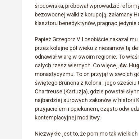
środowiska, próbował wprowadzić reformy
bezowocnej walki z korupcją, załamany H
klasztoru benedyktynów, pragnąc jedynie 
Papież Grzegorz VII osobiście nakazał mu
przez kolejne pół wieku z niesamowitą det
odnawiał wiarę w swoim regionie. To właś
całych rzesz wiernych. Co więcej,
św. Hu
monastycyzmu. To on przyjął w swoich gó
świętego Brunona z Kolonii i jego sześci
Chartreuse (Kartuzja), gdzie powstał słyn
najbardziej surowych zakonów w historii K
przyjacielem i opiekunem, często odwiedza
kontemplacyjnej modlitwy.
Niezwykłe jest to, że pomimo tak wielkic