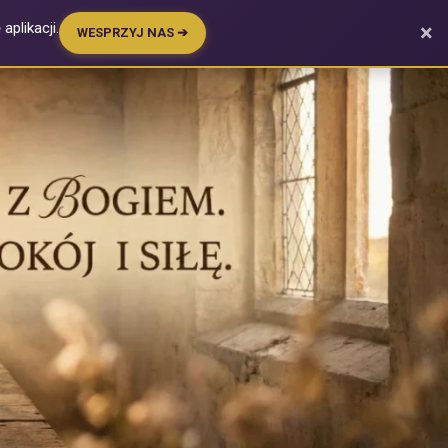
plikacji.
×
WESPRZYJ NAS ➔