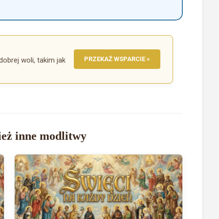
PRZEKAŻ WSPARCIE »
dobrej woli, takim jak
eż inne modlitwy