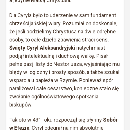
a jedynie Matką Chrystusa.
Dla Cyryla było to uderzenie w sam fundament
chrześcijańskiej wiary. Rozumiał on doskonale,
że jeśli podzielimy Chrystusa na dwie odrębne
osoby, to całe dzieło zbawienia straci sens.
Święty Cyryl Aleksandryjski
natychmiast
podjął intelektualną i duchową walkę. Pisał
pełne pasji listy do Nestoriusza, wyjaśniając mu
błędy w logiczny i prosty sposób, a także szukał
wsparcia u papieża w Rzymie. Ponieważ spór
paraliżował całe cesarstwo, konieczne stało się
zwołanie ogólnoświatowego spotkania
biskupów.
Tak oto w 431 roku rozpoczął się słynny
Sobór
w Efezie
. Cyryl odegrał na nim absolutnie