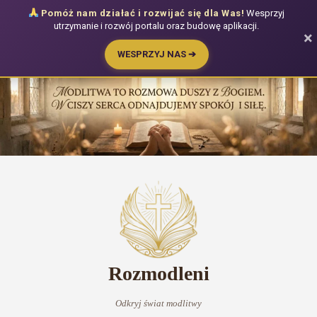
Pomóż nam działać i rozwijać się dla Was!
Wesprzyj
utrzymanie i rozwój portalu oraz budowę aplikacji.
×
WESPRZYJ NAS ➔
Przejdź
do
treści
Rozmodleni
Odkryj świat modlitwy