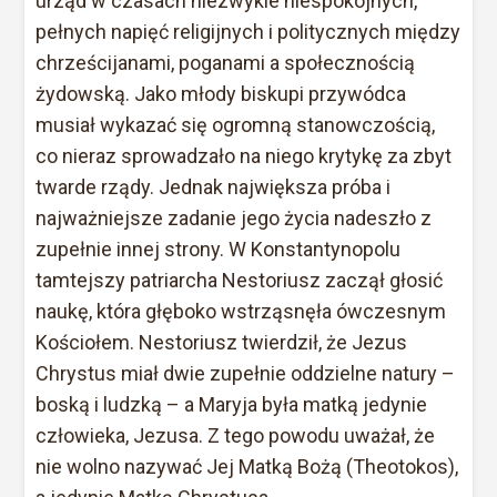
urząd w czasach niezwykle niespokojnych,
pełnych napięć religijnych i politycznych między
chrześcijanami, poganami a społecznością
żydowską. Jako młody biskupi przywódca
musiał wykazać się ogromną stanowczością,
co nieraz sprowadzało na niego krytykę za zbyt
twarde rządy. Jednak największa próba i
najważniejsze zadanie jego życia nadeszło z
zupełnie innej strony. W Konstantynopolu
tamtejszy patriarcha Nestoriusz zaczął głosić
naukę, która głęboko wstrząsnęła ówczesnym
Kościołem. Nestoriusz twierdził, że Jezus
Chrystus miał dwie zupełnie oddzielne natury –
boską i ludzką – a Maryja była matką jedynie
człowieka, Jezusa. Z tego powodu uważał, że
nie wolno nazywać Jej Matką Bożą (Theotokos),