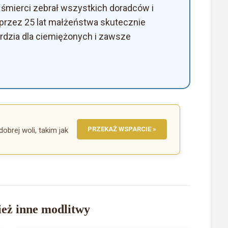
żu śmierci zebrał wszystkich doradców i
e przez 25 lat małżeństwa skutecznie
erdzia dla ciemiężonych i zawsze
PRZEKAŻ WSPARCIE »
dobrej woli, takim jak
eż inne modlitwy