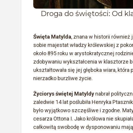
Droga do świętości: Od k
Święta Matylda
, znana w historii również
sobie majestat władzy królewskiej z pokor
około 895 roku w arystokratycznej rodzini
zdobywaniu wykształcenia w klasztorze b
ukształtowała się jej głęboka wiara, która
nierzadko burzliwe życie.
Życiorys świętej Matyldy
nabrał politycz
zaledwie 14 lat poślubiła Henryka Ptaszni
było wyjątkowo szczęśliwe i zgodne. Matyl
cesarza Ottona I. Jako królowa nie skupiał
całkowitą swobodę w dysponowaniu majątk