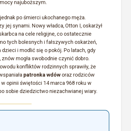
pomocy najuboższym.
 jednak po śmierci ukochanego męża.
 jej synami. Nowy władca, Otton I, oskarżył
karbca na cele religijne, co ostatecznie
mo tych bolesnych i fałszywych oskarżeń,
zieci i modlić się o pokój. Po latach, gdy
e, znów mogła swobodnie czynić dobro.
powodu konfliktów rodzinnych sprawiły, że
 wspaniała
patronka wdów
oraz rodziców
 w opinii świętości 14 marca 968 roku w
o sobie dziedzictwo niezachwianej wiary.