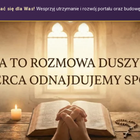
ać się dla Was!
Wesprzyj utrzymanie i rozwój portalu oraz budowę a