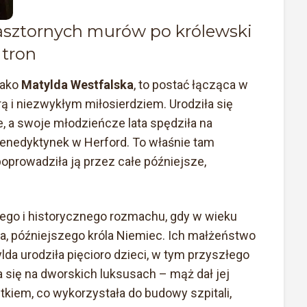
lasztornych murów po królewski
tron
 jako
Matylda Westfalska
, to postać łącząca w
ą i niezwykłym miłosierdziem. Urodziła się
e, a swoje młodzieńcze lata spędziła na
enedyktynek w Herford. To właśnie tam
 poprowadziła ją przez całe późniejsze,
nego i historycznego rozmachu, gdy w wieku
ka, późniejszego króla Niemiec. Ich małżeństwo
da urodziła pięcioro dzieci, w tym przyszłego
a się na dworskich luksusach – mąż dał jej
iem, co wykorzystała do budowy szpitali,