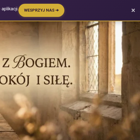
plikacji.
×
WESPRZYJ NAS ➔