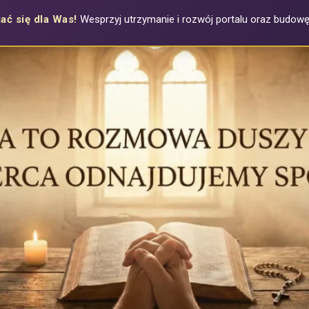
ać się dla Was!
Wesprzyj utrzymanie i rozwój portalu oraz budowę a