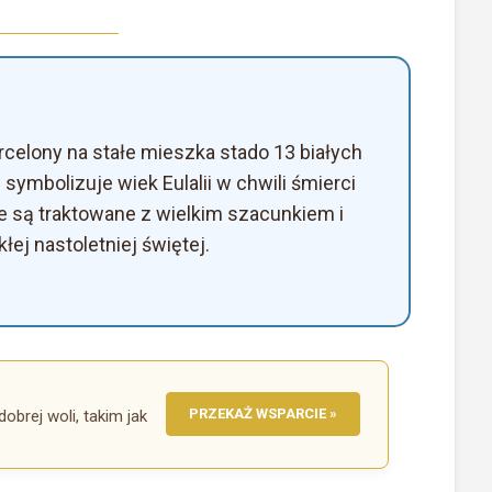
rcelony na stałe mieszka stado 13 białych
 symbolizuje wiek Eulalii w chwili śmierci
i te są traktowane z wielkim szacunkiem i
ej nastoletniej świętej.
PRZEKAŻ WSPARCIE »
dobrej woli, takim jak