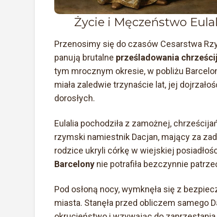
Życie i Męczeństwo Eulal
Przenosimy się do czasów Cesarstwa Rzyms
panują brutalne
prześladowania chrześci
tym mrocznym okresie, w pobliżu Barcelon
miała zaledwie trzynaście lat, jej dojrzał
dorosłych.
Eulalia pochodziła z zamożnej, chrześcijań
rzymski namiestnik Dacjan, mający za z
rodzice ukryli córkę w wiejskiej posiadłoś
Barcelony
nie potrafiła bezczynnie patrzeć
Pod osłoną nocy, wymknęła się z bezpiecz
miasta. Stanęła przed obliczem samego D
okrucieństwo i wzywając do zaprzestania