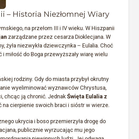
ii – Historia Niezłomnej Wiary
kiego, na przełom III i IV wieku. W Hiszpanii
jan
zarządzane przez cesarza Dioklecjana. W
y, żyła niezwykła dziewczynka – Eulalia. Choć
ość i miłość do Boga przewyższały wiarę wielu
skiej rodziny. Gdy do miasta przybył okrutny
adanie wyeliminować wyznawców Chrystusa,
ci, chcąc ją chronić. Jednak
Święta Eulalia z
 na cierpienie swoich braci i sióstr w wierze.
nego ukrycia i boso przemierzyła drogę do
acjana, publicznie wyrzucając mu jego
 mordowania niewinnych ludzi. Jej odwaga