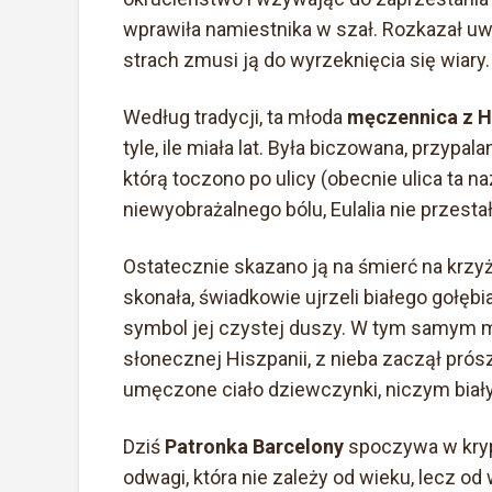
wprawiła namiestnika w szał. Rozkazał uwię
strach zmusi ją do wyrzeknięcia się wiary.
Według tradycji, ta młoda
męczennica z H
tyle, ile miała lat. Była biczowana, przypa
którą toczono po ulicy (obecnie ulica ta n
niewyobrażalnego bólu, Eulalia nie przestał
Ostatecznie skazano ją na śmierć na krzyż
skonała, świadkowie ujrzeli białego gołębi
symbol jej czystej duszy. W tym samym 
słonecznej Hiszpanii, z nieba zaczął prószy
umęczone ciało dziewczynki, niczym biały
Dziś
Patronka Barcelony
spoczywa w kryp
odwagi, która nie zależy od wieku, lecz od 