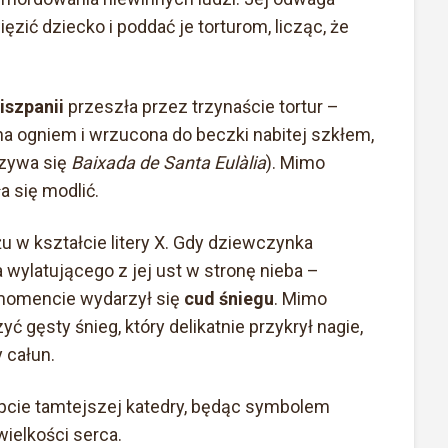
zić dziecko i poddać je torturom, licząc, że
iszpanii
przeszła przez trzynaście tortur –
lana ogniem i wrzucona do beczki nabitej szkłem,
azywa się
Baixada de Santa Eulàlia
). Mimo
a się modlić.
u w kształcie litery X. Gdy dziewczynka
a wylatującego z jej ust w stronę nieba –
momencie wydarzył się
cud śniegu
. Mimo
ć gęsty śnieg, który delikatnie przykrył nagie,
 całun.
cie tamtejszej katedry, będąc symbolem
wielkości serca.