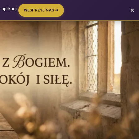
plikacji.
×
WESPRZYJ NAS ➔