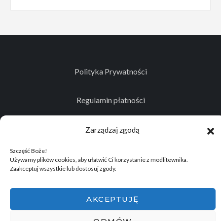
Polityka Prywatności
Regulamin płatności
Kontakt
Zarządzaj zgodą
Szczęść Boże!
Używamy plików cookies, aby ułatwić Ci korzystanie z modlitewnika.
Zaakceptuj wszystkie lub dostosuj zgody.
© 2026
Projekt realizowany przez Stowarzyszenie
Historyczno - Eksploracyjne "Memento Mori"
.
AKCEPTUJĘ
Wszelkie prawa zastrzeżone.