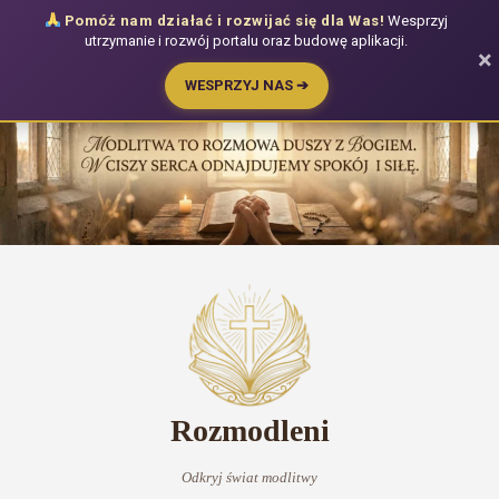
Pomóż nam działać i rozwijać się dla Was!
Wesprzyj
utrzymanie i rozwój portalu oraz budowę aplikacji.
×
WESPRZYJ NAS ➔
Przejdź
do
treści
Rozmodleni
Odkryj świat modlitwy