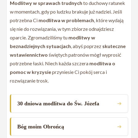
Modlitwy w sprawach trudnych
to duchowy ratunek
w momentach, gdy po ludzku brakuje już nadziei. Jeśli
potrzebna Ci
modlitwa w problemach
, które wydają
się nie do rozwiązania, w tym zbiorze odnajdziesz
oparcie. Zgromadziliśmy tu
modlitwy w
beznadziejnych sytuacjach
, abyś poprzez
skuteczne
wstawiennictwo
świętych patronów mógł wyprosić
potrzebne łaski. Niech każda szczera
modlitwa o
pomoc w kryzysie
przyniesie Ci pokój serca i
rozwiązanie trosk.
➜
30 dniowa modlitwa do Św. Józefa
➜
Bóg moim Obrońcą