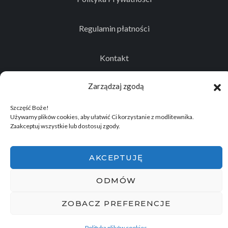
Regulamin płatności
Kontakt
Zarządzaj zgodą
Szczęść Boże!
© 2026
Projekt realizowany przez Stowarzyszenie
Używamy plików cookies, aby ułatwić Ci korzystanie z modlitewnika.
Historyczno - Eksploracyjne "Memento Mori"
.
Zaakceptuj wszystkie lub dostosuj zgody.
Wszelkie prawa zastrzeżone.
AKCEPTUJĘ
ODMÓW
ZOBACZ PREFERENCJE
Polityka plików cookies