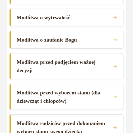
➜
Modlitwa o wytrwałość
➜
Modlitwa o zaufanie Bogu
Modlitwa przed podjęciem ważnej
➜
decyzji
Modlitwa przed wyborem stanu (dla
➜
dziewcząt i chłopców)
Modlitwa rodziców przed dokonaniem
➜
wyboru stanu swego dziecka