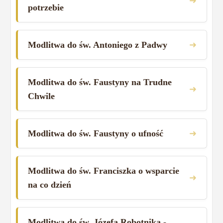
➜
potrzebie
➜
Modlitwa do św. Antoniego z Padwy
Modlitwa do św. Faustyny na Trudne
➜
Chwile
➜
Modlitwa do św. Faustyny o ufność
Modlitwa do św. Franciszka o wsparcie
➜
na co dzień
Modlitwa do św. Józefa Robotnika -