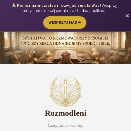
Pomóż nam działać i rozwijać się dla Was!
Wesprzyj
utrzymanie i rozwój portalu oraz budowę aplikacji.
×
WESPRZYJ NAS ➔
Przejdź
do
treści
Rozmodleni
Odkryj świat modlitwy