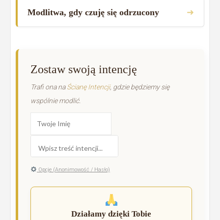
➜
Modlitwa, gdy czuję się odrzucony
Zostaw swoją intencję
Trafi ona na
Ścianę Intencji
, gdzie będziemy się
wspólnie modlić.
Opcje (Anonimowość / Hasło)
Działamy dzięki Tobie