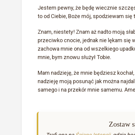
Jestem pewny, że będę wiecznie szczęśl
to od Ciebie, Boże mój, spodziewam się 
Znam, niestety! Znam aż nadto moją słabo
przeciwko cnocie, jednak nie lękam się 
zachowa mnie ona od wszelkiego upadku,
mnie, bym znowu służył Tobie.
Mam nadzieję, że mnie będziesz kochał, a
nadzieję moją posunąć jak można najdale
samego i na przekór mnie samemu. Ame
Zostaw s
Trafi ona na
Ścianę Intencji
, gdzie bę