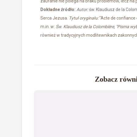
zaufanie nie polega na braku problemów, lecz na 
Dokładne źródło:
Autor:
św. Klaudiusz de la Colo
Serca Jezusa.
Tytuł oryginału:
"Acte de confiance 
m.in. w:
Św. Klaudiusz de la Colombière, "Pisma wy
również w tradycyjnych modlitewnikach zakonnych 
Zobacz równi