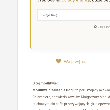
Opcje (A
Wesprzyj nas
O tej modlitwie:
Modlitwa o zaufanie Bogu
to poruszający akt wia
Colombière, spowiednikowi św. Małgorzaty Marii 
duchowym dla osób przeżywających lęk, niepewność