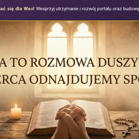
ać się dla Was!
Wesprzyj utrzymanie i rozwój portalu oraz budowę a