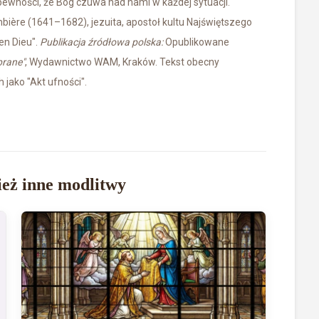
pewności, że Bóg czuwa nad nami w każdej sytuacji.
mbière (1641–1682), jezuita, apostoł kultu Najświętszego
en Dieu".
Publikacja źródłowa polska:
Opublikowane
brane"
, Wydawnictwo WAM, Kraków. Tekst obecny
jako "Akt ufności".
eż inne modlitwy