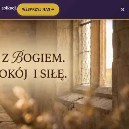
plikacji.
×
WESPRZYJ NAS ➔