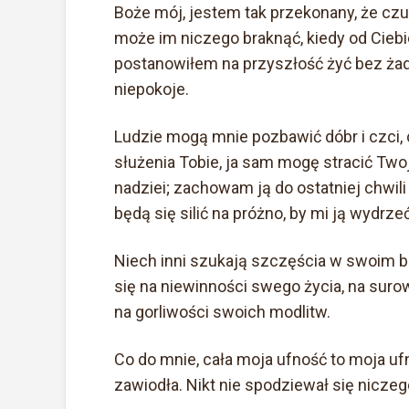
Boże mój, jestem tak przekonany, że czuw
może im niczego braknąć, kiedy od Cieb
postanowiłem na przyszłość żyć bez żadn
niepokoje.
Ludzie mogą mnie pozbawić dóbr i czci, 
służenia Tobie, ja sam mogę stracić Twoj
nadziei; zachowam ją do ostatniej chwil
będą się silić na próżno, by mi ją wydrzeć
Niech inni szukają szczęścia w swoim bo
się na niewinności swego życia, na surow
na gorliwości swoich modlitw.
Co do mnie, cała moja ufność to moja uf
zawiodła. Nikt nie spodziewał się niczeg