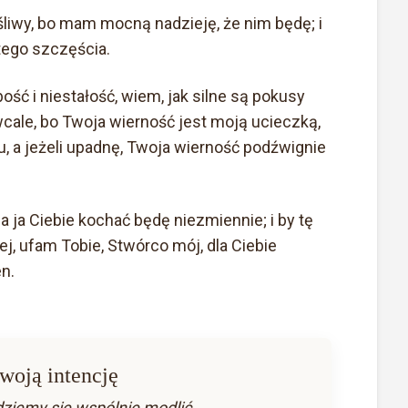
iwy, bo mam mocną nadzieję, że nim będę; i
tego szczęścia.
ść i niestałość, wiem, jak silne są pokusy
wcale, bo Twoja wierność jest moją ucieczką,
 a jeżeli upadnę, Twoja wierność podźwignie
 ja Ciebie kochać będę niezmiennie; i by tę
j, ufam Tobie, Stwórco mój, dla Ciebie
n.
woją intencję
dziemy się wspólnie modlić.