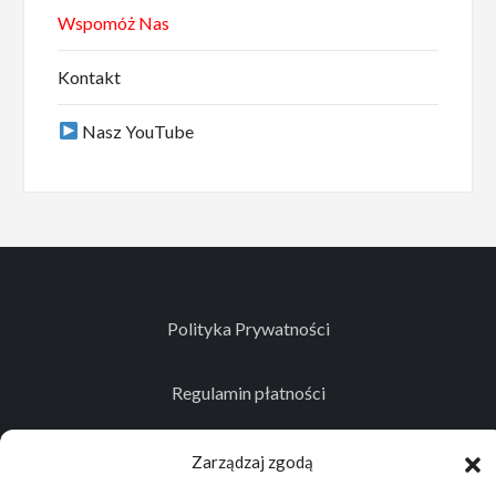
Wspomóż Nas
Kontakt
Nasz YouTube
Polityka Prywatności
Regulamin płatności
Kontakt
Zarządzaj zgodą