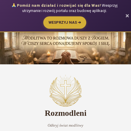
Pomóż nam działać i rozwijać się dla Was!
Wesprzyj
utrzymanie i rozwój portalu oraz budowę aplikacji.
×
WESPRZYJ NAS ➔
Przejdź
do
treści
Rozmodleni
Odkryj świat modlitwy