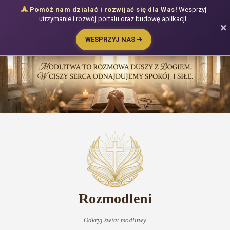
Pomóż nam działać i rozwijać się dla Was!
Wesprzyj
utrzymanie i rozwój portalu oraz budowę aplikacji.
×
WESPRZYJ NAS ➔
Przejdź
do
treści
Rozmodleni
Odkryj świat modlitwy