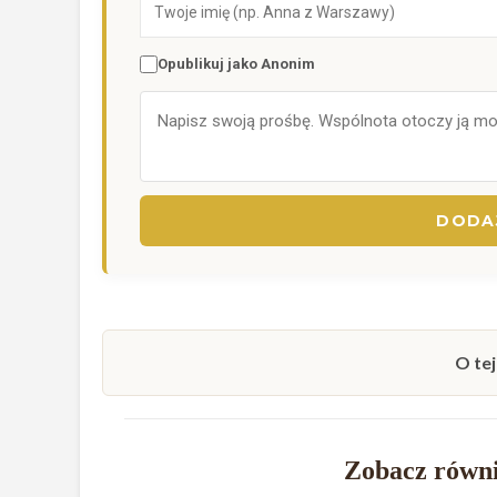
Opublikuj jako Anonim
DODAJ
O tej
Zobacz równi