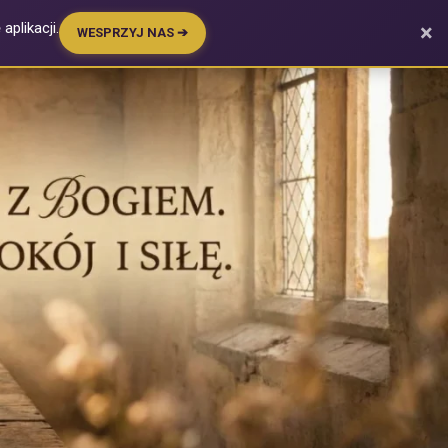
plikacji.
×
WESPRZYJ NAS ➔