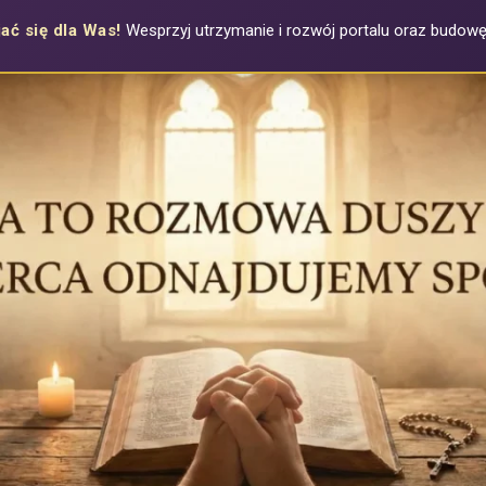
ać się dla Was!
Wesprzyj utrzymanie i rozwój portalu oraz budowę a