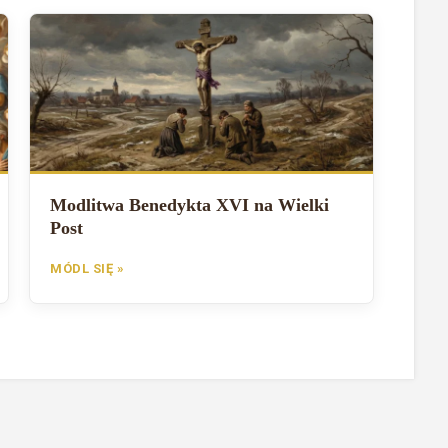
Modlitwa Benedykta XVI na Wielki
Post
MÓDL SIĘ »