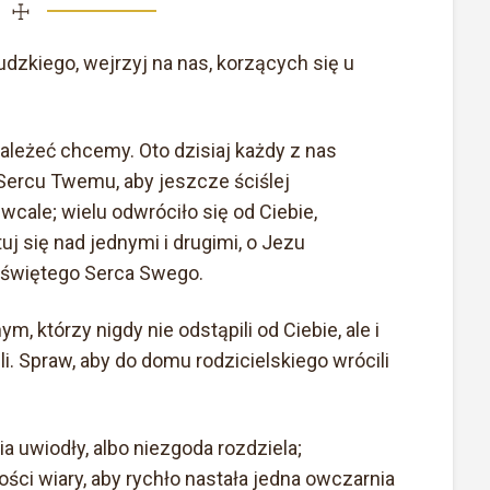
☩
udzkiego, wejrzyj na nas, korzących się u
ależeć chcemy. Oto dzisiaj każdy z nas
Sercu Twemu, aby jeszcze ściślej
wcale; wielu odwróciło się od Ciebie,
j się nad jednymi i drugimi, o Jezu
o świętego Serca Swego.
m, którzy nigdy nie odstąpili od Ciebie, ale i
. Spraw, aby do domu rodzicielskiego wrócili
a uwiodły, albo niezgoda rozdziela;
ości wiary, aby rychło nastała jedna owczarnia