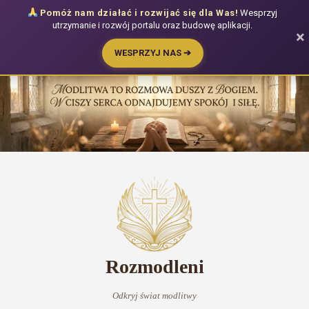
Pomóż nam działać i rozwijać się dla Was!
Wesprzyj
utrzymanie i rozwój portalu oraz budowę aplikacji.
×
WESPRZYJ NAS ➔
Przejdź
do
treści
Rozmodleni
Odkryj świat modlitwy