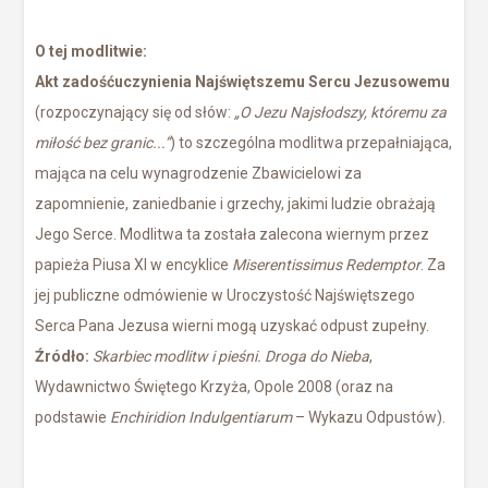
O tej modlitwie:
Akt zadośćuczynienia Najświętszemu Sercu Jezusowemu
(rozpoczynający się od słów:
„O Jezu Najsłodszy, któremu za
miłość bez granic...”
) to szczególna modlitwa przepałniająca,
mająca na celu wynagrodzenie Zbawicielowi za
zapomnienie, zaniedbanie i grzechy, jakimi ludzie obrażają
Jego Serce. Modlitwa ta została zalecona wiernym przez
papieża Piusa XI w encyklice
Miserentissimus Redemptor
. Za
jej publiczne odmówienie w Uroczystość Najświętszego
Serca Pana Jezusa wierni mogą uzyskać odpust zupełny.
Źródło:
Skarbiec modlitw i pieśni. Droga do Nieba
,
Wydawnictwo Świętego Krzyża, Opole 2008 (oraz na
podstawie
Enchiridion Indulgentiarum
– Wykazu Odpustów).