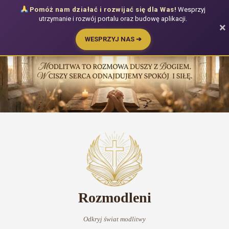
Pomóż nam działać i rozwijać się dla Was!
Wesprzyj
utrzymanie i rozwój portalu oraz budowę aplikacji.
×
WESPRZYJ NAS ➔
Przejdź
do
treści
Rozmodleni
Odkryj świat modlitwy