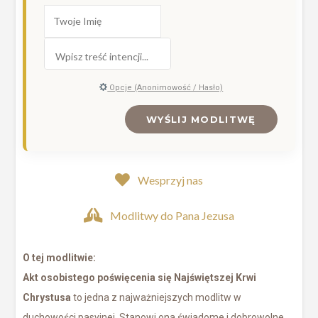
Opcje (Anonimowość / Hasło)
WYŚLIJ MODLITWĘ
Wesprzyj nas
Modlitwy do Pana Jezusa
O tej modlitwie:
Akt osobistego poświęcenia się Najświętszej Krwi
Chrystusa
to jedna z najważniejszych modlitw w
duchowości pasyjnej. Stanowi ona świadome i dobrowolne