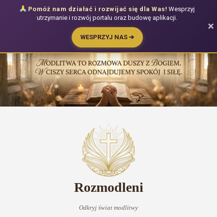
Pomóż nam działać i rozwijać się dla Was!
Wesprzyj
utrzymanie i rozwój portalu oraz budowę aplikacji.
×
WESPRZYJ NAS ➔
Przejdź
do
treści
Rozmodleni
Odkryj świat modlitwy