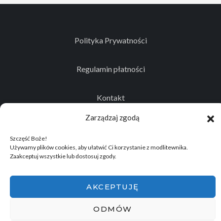
Polityka Prywatności
Regulamin płatności
Kontakt
Zarządzaj zgodą
Szczęść Boże!
Używamy plików cookies, aby ułatwić Ci korzystanie z modlitewnika.
© 2026
Projekt realizowany przez Stowarzyszenie
Zaakceptuj wszystkie lub dostosuj zgody.
Historyczno - Eksploracyjne "Memento Mori"
.
Wszelkie prawa zastrzeżone.
AKCEPTUJĘ
ODMÓW