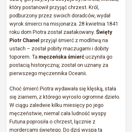
który postanowił przyjąć chrzest. Król,
podburzony przez swoich doradców, wydał
wyrok śmierci na misjonarza. 28 kwietnia 1841
roku dom Piotra został zaatakowany.
Święty
Piotr Chanel
przyjął śmierć z modlitwą na
ustach – został pobity maczugami i dobity
toporem. Ta
męczeńska śmierć
uczyniła go
postacią historyczną; został on uznany za
pierwszego męczennika Oceanii.
Choć śmierć Piotra wydawała się klęską, stała
się ziarnem, z którego wyrosło ogromne dzieło.
W ciągu zaledwie kilku miesięcy po jego
męczeństwie, niemal cała ludność wyspy
Futuna poprosiła o chrzest, łącznie z
mordercami świętego. Do dziś wyspa ta