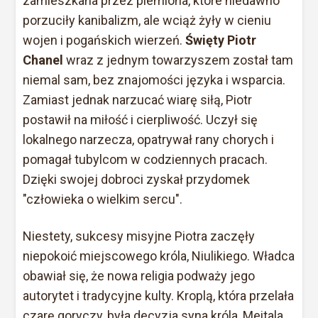
zamieszkana przez plemiona, które niedawno
porzuciły kanibalizm, ale wciąż żyły w cieniu
wojen i pogańskich wierzeń.
Święty Piotr
Chanel
wraz z jednym towarzyszem został tam
niemal sam, bez znajomości języka i wsparcia.
Zamiast jednak narzucać wiarę siłą, Piotr
postawił na miłość i cierpliwość. Uczył się
lokalnego narzecza, opatrywał rany chorych i
pomagał tubylcom w codziennych pracach.
Dzięki swojej dobroci zyskał przydomek
"człowieka o wielkim sercu".
Niestety, sukcesy misyjne Piotra zaczęły
niepokoić miejscowego króla, Niulikiego. Władca
obawiał się, że nowa religia podważy jego
autorytet i tradycyjne kulty. Kroplą, która przelała
czarę goryczy, była decyzja syna króla, Meitala,