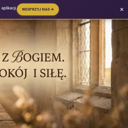
plikacji.
×
WESPRZYJ NAS ➔