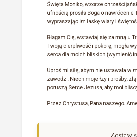
Święta Moniko, wzorze chrześcijański
ufnością prosiła Boga o nawrócenie 
wypraszając im łaskę wiary i świętośc
Błagam Cię, wstawiaj się za mną u T
Twoją cierpliwość i pokorę, mogła w
serca dla moich bliskich (wymienić i
Uproś mi siłę, abym nie ustawała w mod
zawodzi. Niech moje łzy i prośby, 
poruszą Serce Jezusa, aby moi bliscy
Przez Chrystusa, Pana naszego. Ame
Zostaw s