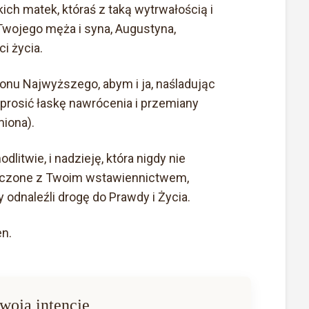
ch matek, któraś z taką wytrwałością i
Twojego męża i syna, Augustyna,
i życia.
ronu Najwyższego, abym i ja, naśladując
yprosić łaskę nawrócenia i przemiany
miona).
litwie, i nadzieję, która nigdy nie
złączone z Twoim wstawiennictwem,
 odnaleźli drogę do Prawdy i Życia.
n.
woją intencję