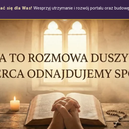
ać się dla Was!
Wesprzyj utrzymanie i rozwój portalu oraz budowę a