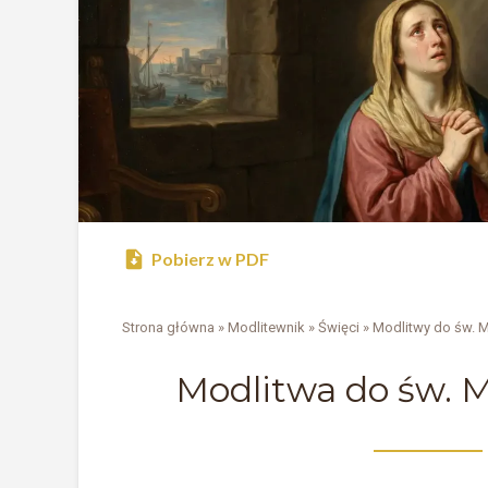
Pobierz w PDF
Strona główna
»
Modlitewnik
»
Święci
»
Modlitwy do św. M
Modlitwa do św. M