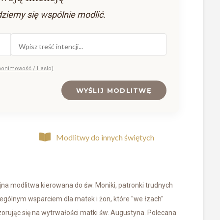
dziemy się wspólnie modlić.
nonimowość / Hasło)
WYŚLIJ MODLITWĘ
Modlitwy do innych świętych
yjna modlitwa kierowana do św. Moniki, patronki trudnych
zególnym wsparciem dla matek i żon, które "we łzach"
zorując się na wytrwałości matki św. Augustyna. Polecana