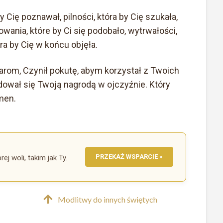
 Cię poznawał, pilności, która by Cię szukała,
wania, które by Ci się podobało, wytrwałości,
óra by Cię w końcu objęła.
arom, Czynił pokutę, abym korzystał z Twoich
adował się Twoją nagrodą w ojczyźnie. Który
men.
PRZEKAŻ WSPARCIE »
ej woli, takim jak Ty.
Modlitwy do innych świętych