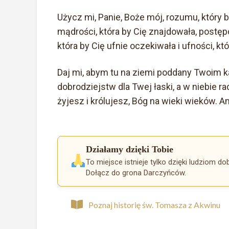
Użycz mi, Panie, Boże mój, rozumu, który by
mądrości, która by Cię znajdowała, postępo
która by Cię ufnie oczekiwała i ufności, kt
Daj mi, abym tu na ziemi poddany Twoim k
dobrodziejstw dla Twej łaski, a w niebie r
żyjesz i królujesz, Bóg na wieki wieków. A
Działamy dzięki Tobie
To miejsce istnieje tylko dzięki ludziom dobr
Dołącz do grona Darczyńców.
Poznaj historię św. Tomasza z Akwinu