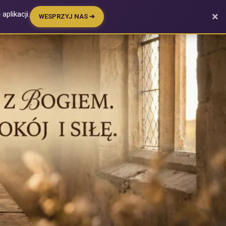
plikacji.
×
WESPRZYJ NAS ➔