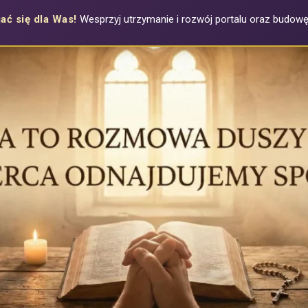
ać się dla Was!
Wesprzyj utrzymanie i rozwój portalu oraz budowę a