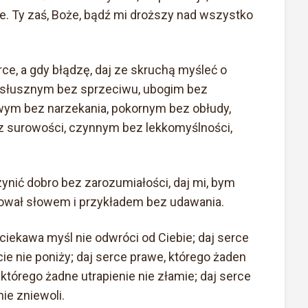
e. Ty zaś, Boże, bądź mi droższy nad wszystko
rce, a gdy błądzę, daj ze skruchą myśleć o
posłusznym bez sprzeciwu, ubogim bez
iwym bez narzekania, pokornym bez obłudy,
 surowości, czynnym bez lekkomyślności,
ynić dobro bez zarozumiałości, daj mi, bym
dował słowem i przykładem bez udawania.
 ciekawa myśl nie odwróci od Ciebie; daj serce
e nie poniży; daj serce prawe, którego żaden
którego żadne utrapienie nie złamie; daj serce
ie zniewoli.