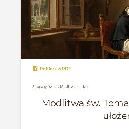
Pobierz w PDF
Strona główna
»
Modlitwa na dziś
Modlitwa św. Toma
ułoże