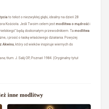
życia
to tekst o niezwykłej głębi, idealny na dzień 28
ora Kościoła. Jeśli Twoim celem jest
modlitwa o mądrość
i
nielskiego" będą doskonałym przewodnikiem. Ta
modlitwa
e, i prosić o łaskę właściwego działania. Powyżej
 z Akwinu
, który od wieków inspiruje wiernych do
ane
, tłum. J. Salij OP, Poznań 1984. (Oryginalny tytuł
eż inne modlitwy