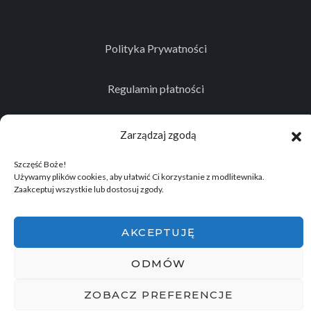
Polityka Prywatności
Regulamin płatności
Kontakt
Zarządzaj zgodą
Szczęść Boże!
Używamy plików cookies, aby ułatwić Ci korzystanie z modlitewnika.
Zaakceptuj wszystkie lub dostosuj zgody.
© 2026
Projekt realizowany przez Stowarzyszenie
Historyczno - Eksploracyjne "Memento Mori"
.
AKCEPTUJĘ
Wszelkie prawa zastrzeżone.
ODMÓW
ZOBACZ PREFERENCJE