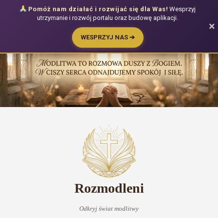
Pomóż nam działać i rozwijać się dla Was!
Wesprzyj
utrzymanie i rozwój portalu oraz budowę aplikacji.
×
WESPRZYJ NAS ➔
Przejdź
do
treści
Rozmodleni
Odkryj świat modlitwy