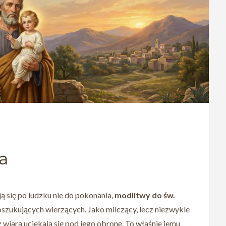
a
ą się po ludzku nie do pokonania,
modlitwy do św.
poszukujących wierzących. Jako milczący, lecz niezwykle
 wiarą uciekają się pod jego obronę. To właśnie jemu