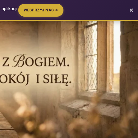
plikacji.
×
WESPRZYJ NAS ➔