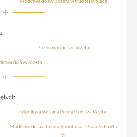
Modlitwa do św. Józefa w trudnej sytuacji
☩
a
Pozdrowienie św. Józefa
litwa do Św. Józefa
☩
iętych
Modlitwa św. Jana Pawła II do św. Józefa
Modlitwa do św. Józefa Robotnika - Papieża Pawła
VI