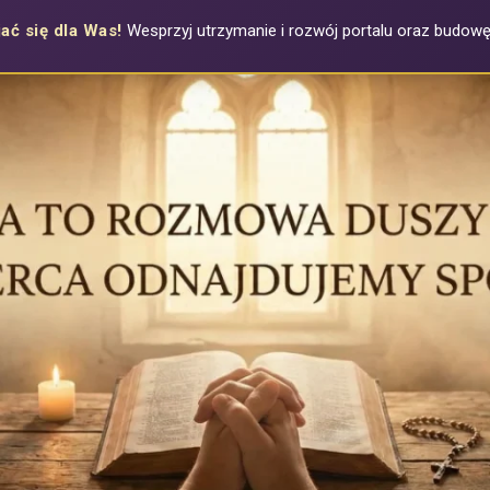
ać się dla Was!
Wesprzyj utrzymanie i rozwój portalu oraz budowę a