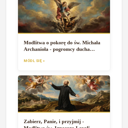
Modlitwa o pokorę do św. Michała
Archanioła - pogromcy ducha
pychy
MÓDL SIĘ »
Zabierz, Panie, i przyjmij -
Modlitwa św. Ignacego Loyoli