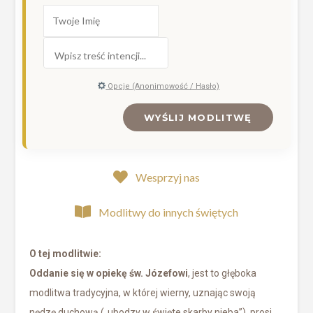
Opcje (Anonimowość / Hasło)
WYŚLIJ MODLITWĘ
Wesprzyj nas
Modlitwy do innych świętych
O tej modlitwie:
Oddanie się w opiekę św. Józefowi
, jest to głęboka
modlitwa tradycyjna, w której wierny, uznając swoją
nędzę duchową („ubodzy w święte skarby nieba”), prosi