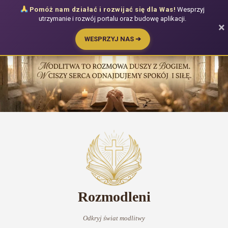
Pomóż nam działać i rozwijać się dla Was!
Wesprzyj
utrzymanie i rozwój portalu oraz budowę aplikacji.
×
WESPRZYJ NAS ➔
Przejdź
do
treści
Rozmodleni
Odkryj świat modlitwy