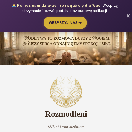
Pomóż nam działać i rozwijać się dla Was!
Wesprzyj
utrzymanie i rozwój portalu oraz budowę aplikacji.
×
WESPRZYJ NAS ➔
Przejdź
do
treści
Rozmodleni
Odkryj świat modlitwy