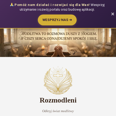
Pomóż nam działać i rozwijać się dla Was!
Wesprzyj
utrzymanie i rozwój portalu oraz budowę aplikacji.
×
WESPRZYJ NAS ➔
Przejdź
do
treści
Rozmodleni
Odkryj świat modlitwy