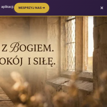
plikacji.
×
WESPRZYJ NAS ➔