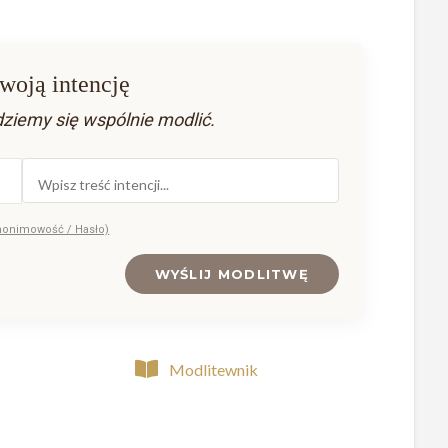
woją intencję
dziemy się wspólnie modlić.
nonimowość / Hasło)
WYŚLIJ MODLITWĘ
Modlitewnik