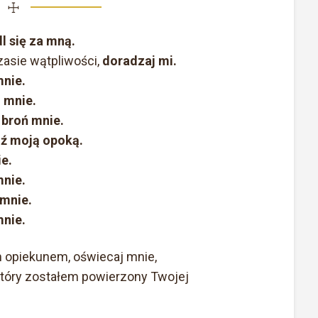
☩
l się za mną.
asie wątpliwości,
doradzaj mi.
mnie.
 mnie.
,
broń mnie.
ź moją opoką.
e.
mnie.
 mnie.
nie.
m opiekunem, oświecaj mnie,
 który zostałem powierzony Twojej