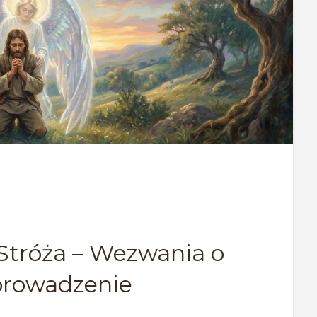
 Stróża – Wezwania o
 prowadzenie