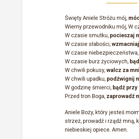
Święty Aniele Stróżu mój,
mód
Wierny przewodniku mój, W cz
W czasie smutku,
pocieszaj 
W czasie słabości,
wzmacniaj
W czasie niebezpieczeństwa
W czasie burz życiowych,
bąd
W chwili pokusy,
walcz za mni
W chwili upadku,
podźwignij 
W godzinę śmierci,
bądź przy
Przed tron Boga,
zaprowadź m
Aniele Boży, który jesteś moi
strzeż, prowadź i rządź mną,
niebieskiej opiece. Amen.