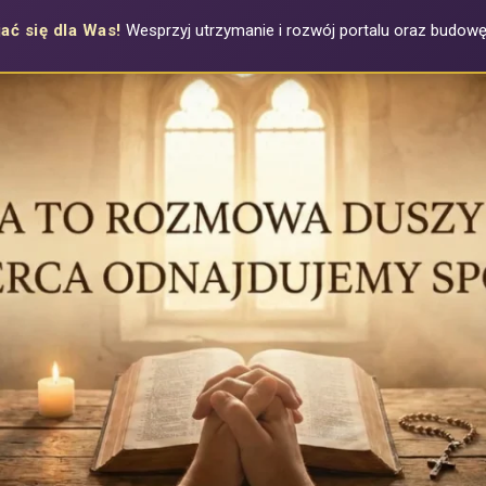
ać się dla Was!
Wesprzyj utrzymanie i rozwój portalu oraz budowę a