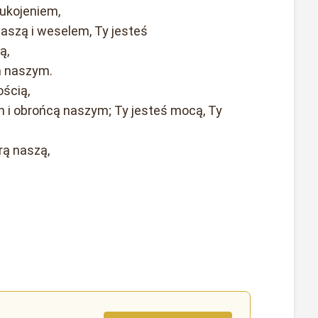
ukojeniem,
naszą i weselem, Ty jesteś
ą,
m naszym.
ością,
m i obrońcą naszym; Ty jesteś mocą, Ty
rą naszą,