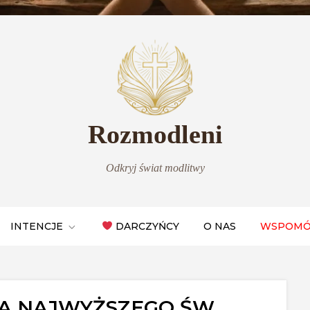
Rozmodleni
Odkryj świat modlitwy
INTENCJE
DARCZYŃCY
O NAS
WSPOMÓ
GA NAJWYŻSZEGO ŚW.