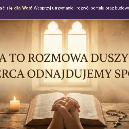
ać się dla Was!
Wesprzyj utrzymanie i rozwój portalu oraz budowę 