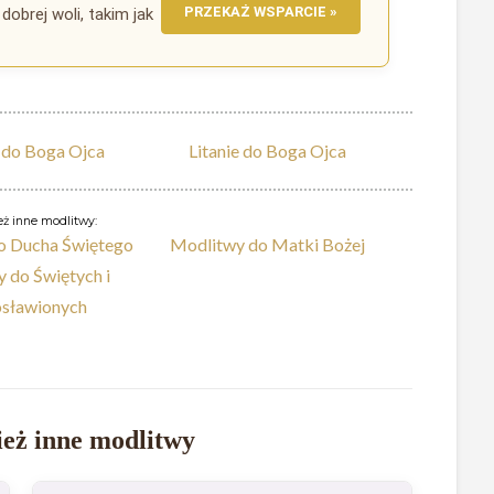
PRZEKAŻ WSPARCIE »
dobrej woli, takim jak
 do Boga Ojca
Litanie do Boga Ojca
ż inne modlitwy:
o Ducha Świętego
Modlitwy do Matki Bożej
 do Świętych i
sławionych
eż inne modlitwy