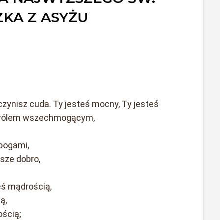
ZKA Z ASYŻU
czynisz cuda. Ty jesteś mocny, Ty jesteś
ś Królem wszechmogącym,
 bogami,
ższe dobro,
eś mądrością,
ą,
ością;