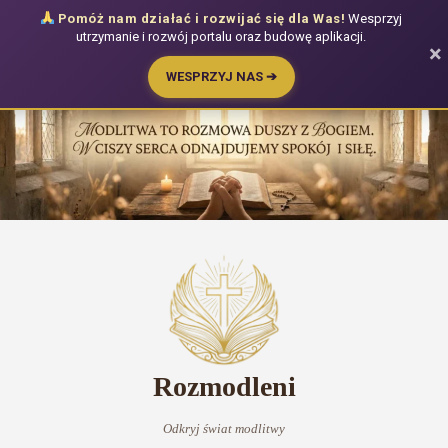
Pomóż nam działać i rozwijać się dla Was!
Wesprzyj
utrzymanie i rozwój portalu oraz budowę aplikacji.
×
WESPRZYJ NAS ➔
Przejdź
do
treści
Rozmodleni
Odkryj świat modlitwy