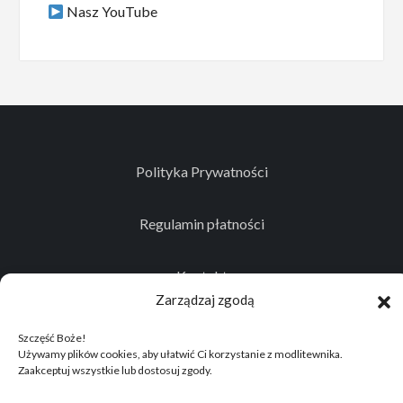
Nasz YouTube
Polityka Prywatności
Regulamin płatności
Kontakt
Zarządzaj zgodą
Szczęść Boże!
Używamy plików cookies, aby ułatwić Ci korzystanie z modlitewnika.
© 2026
Projekt realizowany przez Stowarzyszenie
Zaakceptuj wszystkie lub dostosuj zgody.
Historyczno - Eksploracyjne "Memento Mori"
.