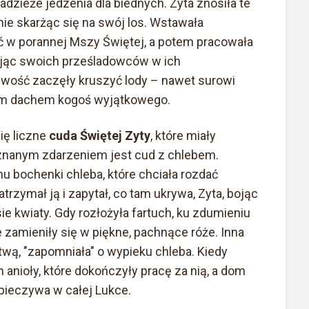
radzieże jedzenia dla biednych. Zyta znosiła te
ie skarżąc się na swój los. Wstawała
ć w porannej Mszy Świętej, a potem pracowała
zając swoich prześladowców w ich
liwość zaczęły kruszyć lody – nawet surowi
im dachem kogoś wyjątkowego.
się liczne
cuda Świętej Zyty
, które miały
j znanym zdarzeniem jest cud z chlebem.
u bochenki chleba, które chciała rozdać
rzymał ją i zapytał, co tam ukrywa, Zyta, bojąc
sie kwiaty. Gdy rozłożyła fartuch, ku zdumieniu
 zamieniły się w piękne, pachnące róże. Inna
itwą, "zapomniała" o wypieku chleba. Kiedy
 anioły, które dokończyły pracę za nią, a dom
pieczywa w całej Lukce.