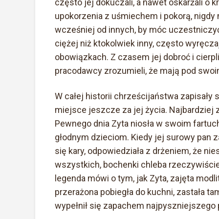
często jej dokuczali, a nawet oskarżali o k
upokorzenia z uśmiechem i pokorą, nigdy n
wcześniej od innych, by móc uczestniczy
ciężej niż ktokolwiek inny, często wyręc
obowiązkach. Z czasem jej dobroć i cierp
pracodawcy zrozumieli, że mają pod swo
W całej historii chrześcijaństwa zapisały 
miejsce jeszcze za jej życia. Najbardzie
Pewnego dnia Zyta niosła w swoim fartuch
głodnym dzieciom. Kiedy jej surowy pan zat
się kary, odpowiedziała z drżeniem, że nie
wszystkich, bochenki chleba rzeczywiście
legenda mówi o tym, jak Zyta, zajęta modl
przerażona pobiegła do kuchni, zastała tam
wypełnił się zapachem najpyszniejszego 