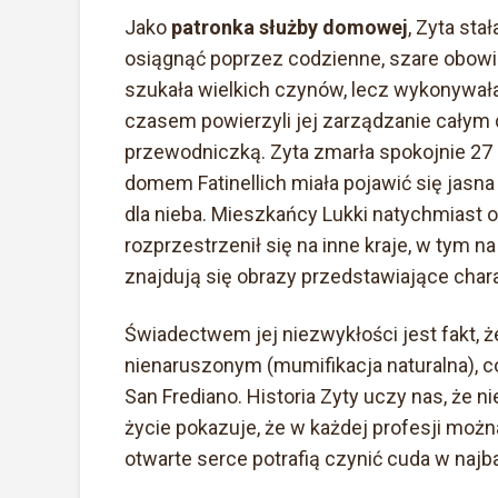
Jako
patronka służby domowej
, Zyta st
osiągnąć poprzez codzienne, szare obowią
szukała wielkich czynów, lecz wykonywała 
czasem powierzyli jej zarządzanie całym 
przewodniczką. Zyta zmarła spokojnie 27 k
domem Fatinellich miała pojawić się jasna
dla nieba. Mieszkańcy Lukki natychmiast ogł
rozprzestrzenił się na inne kraje, w tym n
znajdują się obrazy przedstawiające cha
Świadectwem jej niezwykłości jest fakt, że
nienaruszonym (mumifikacja naturalna), c
San Frediano. Historia Zyty uczy nas, że nie 
życie pokazuje, że w każdej profesji możn
otwarte serce potrafią czynić cuda w na