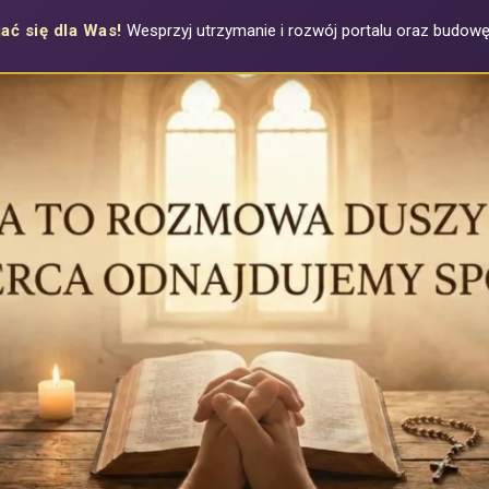
ać się dla Was!
Wesprzyj utrzymanie i rozwój portalu oraz budowę a