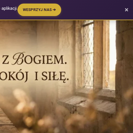
plikacji.
×
WESPRZYJ NAS ➔