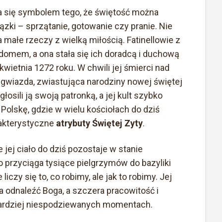
ała się symbolem tego, że świętość można
zki – sprzątanie, gotowanie czy pranie. Nie
małe rzeczy z wielką miłością. Fatinellowie z
domem, a ona stała się ich doradcą i duchową
wietnia 1272 roku. W chwili jej śmierci nad
 gwiazda, zwiastująca narodziny nowej świętej
osili ją swoją patronką, a jej kult szybko
a Polskę, gdzie w wielu kościołach do dziś
rakterystyczne
atrybuty Świętej Zyty
.
 jej ciało do dziś pozostaje w stanie
o przyciąga tysiące pielgrzymów do bazyliki
liczy się to, co robimy, ale jak to robimy. Jej
a odnaleźć Boga, a szczera pracowitość i
jbardziej niespodziewanych momentach.