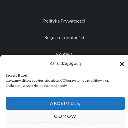
Polityka Prywatności
Regulamin płatności
Kontakt
Zarządzaj zgodą
Szczęść Boże!
Używamy plików cookies, aby ułatwić Ci korzystanie z modlitewnika.
© 2026
Projekt realizowany przez Stowarzyszenie
Zaakceptuj wszystkie lub dostosuj zgody.
Historyczno - Eksploracyjne "Memento Mori"
.
Wszelkie prawa zastrzeżone.
AKCEPTUJĘ
ODMÓW