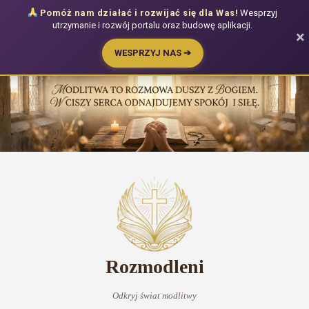
Pomóż nam działać i rozwijać się dla Was!
Wesprzyj
utrzymanie i rozwój portalu oraz budowę aplikacji.
×
WESPRZYJ NAS ➔
Przejdź
do
treści
Rozmodleni
Odkryj świat modlitwy