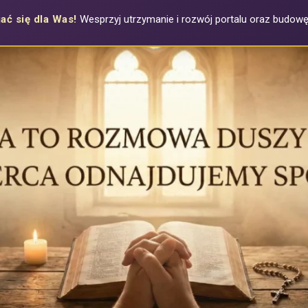
ać się dla Was!
Wesprzyj utrzymanie i rozwój portalu oraz budowę a