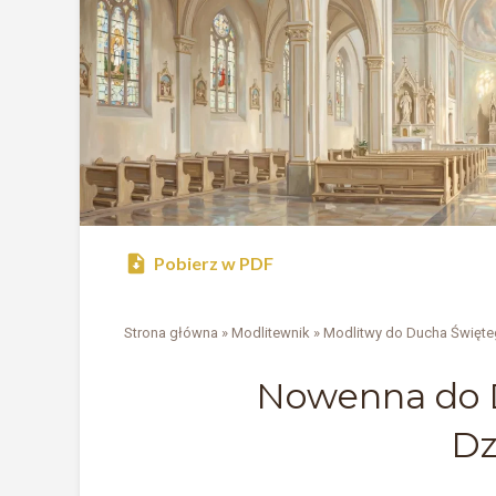
Pobierz w PDF
Strona główna
»
Modlitewnik
»
Modlitwy do Ducha Święt
Nowenna do 
Dz