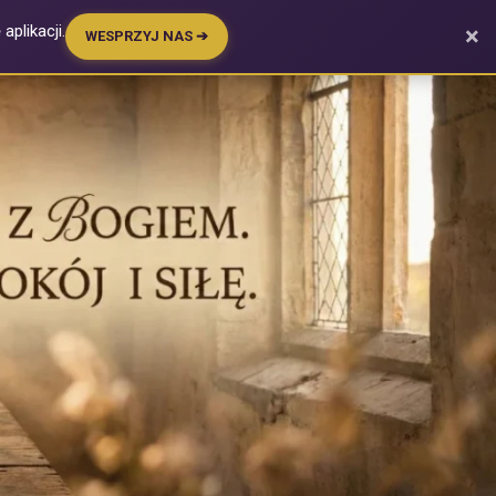
plikacji.
×
WESPRZYJ NAS ➔