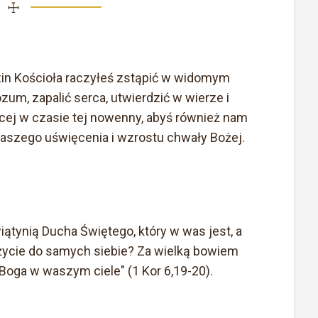
☩
dzin Kościoła raczyłeś zstąpić w widomym
zum, zapalić serca, utwierdzić w wierze i
ęcej w czasie tej nowenny, abyś również nam
naszego uświęcenia i wzrostu chwały Bożej.
wiątynią Ducha Świętego, który w was jest, a
leżycie do samych siebie? Za wielką bowiem
 Boga w waszym ciele" (1 Kor 6,19-20).