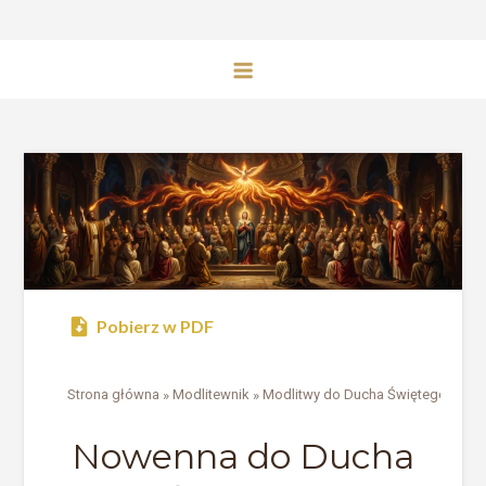
Pobierz w PDF
Strona główna
»
Modlitewnik
»
Modlitwy do Ducha Świętego
»
Now
Nowenna do Ducha