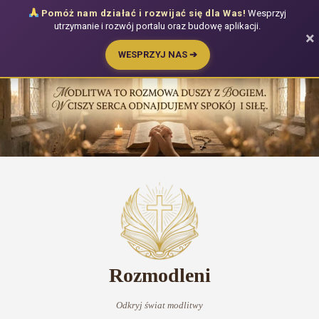
Pomóż nam działać i rozwijać się dla Was!
Wesprzyj
utrzymanie i rozwój portalu oraz budowę aplikacji.
×
WESPRZYJ NAS ➔
Przejdź
do
treści
Rozmodleni
Odkryj świat modlitwy