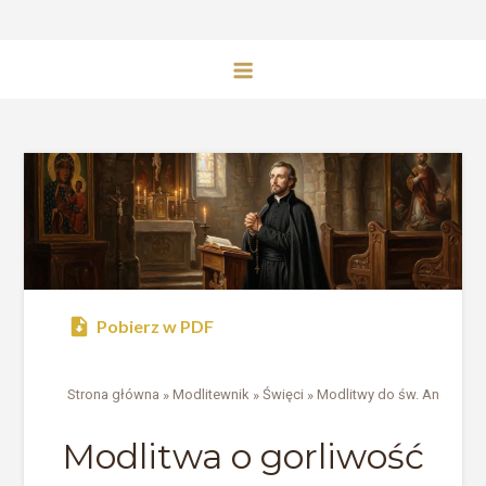
Pobierz w PDF
Strona główna
»
Modlitewnik
»
Święci
»
Modlitwy do św. Andrzeja 
Modlitwa o gorliwość