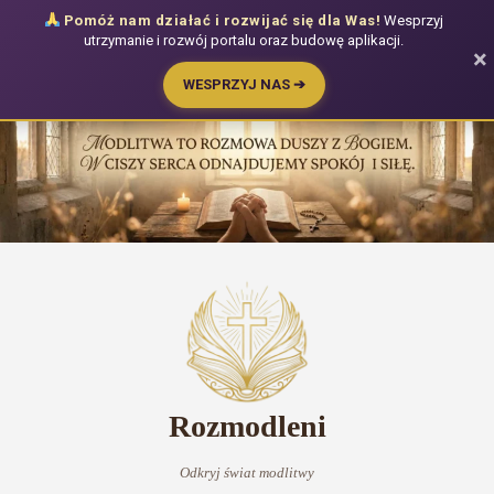
Pomóż nam działać i rozwijać się dla Was!
Wesprzyj
utrzymanie i rozwój portalu oraz budowę aplikacji.
×
WESPRZYJ NAS ➔
Przejdź
do
treści
Rozmodleni
Odkryj świat modlitwy