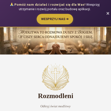
Pomóż nam działać i rozwijać się dla Was!
Wesprzyj
utrzymanie i rozwój portalu oraz budowę aplikacji.
×
WESPRZYJ NAS ➔
Przejdź
do
treści
Rozmodleni
Odkryj świat modlitwy