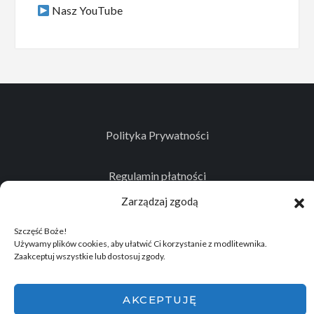
Nasz YouTube
Polityka Prywatności
Regulamin płatności
Zarządzaj zgodą
Kontakt
Szczęść Boże!
Używamy plików cookies, aby ułatwić Ci korzystanie z modlitewnika.
Zaakceptuj wszystkie lub dostosuj zgody.
© 2026
Projekt realizowany przez Stowarzyszenie
AKCEPTUJĘ
Historyczno - Eksploracyjne "Memento Mori"
.