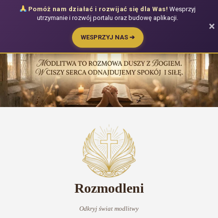
Pomóż nam działać i rozwijać się dla Was!
Wesprzyj
utrzymanie i rozwój portalu oraz budowę aplikacji.
×
WESPRZYJ NAS ➔
Przejdź
do
treści
Rozmodleni
Odkryj świat modlitwy