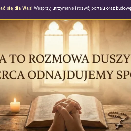
ać się dla Was!
Wesprzyj utrzymanie i rozwój portalu oraz budowę a