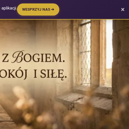
plikacji.
×
WESPRZYJ NAS ➔