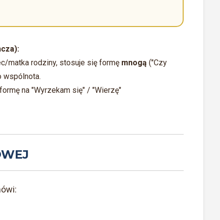
cza):
iec/matka rodziny, stosuje się formę
mnogą
("Czy
to wspólnota.
 formę na "Wyrzekam się" / "Wierzę"
OWEJ
mówi: