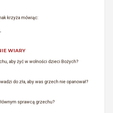
znak krzyża mówiąc
:
.
NIE WIARY
chu, aby żyć w wolności dzieci Bożych?
wadzi do zła, aby was grzech nie opanował?
t głównym sprawcą grzechu?