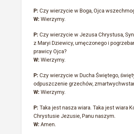
P:
Czy wierzycie w Boga, Ojca wszechmogą
W:
Wierzymy.
P:
Czy wierzycie w Jezusa Chrystusa, Syn
z Maryi Dziewicy, umęczonego i pogrzeban
prawicy Ojca?
W:
Wierzymy.
P:
Czy wierzycie w Ducha Świętego, święt
odpuszczenie grzechów, zmartwychwstanie
W:
Wierzymy.
P:
Taka jest nasza wiara. Taka jest wiara 
Chrystusie Jezusie, Panu naszym.
W:
Amen.