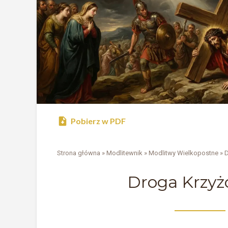
Pobierz w PDF
Strona główna
»
Modlitewnik
»
Modlitwy Wielkopostne
»
D
Droga Krzyż