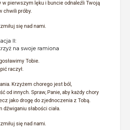
by w pierwszym lęku i buncie odnaleźli Twoją
 chwili próby.
 zmiłuj się nad nami.
acja II:
krzyż na swoje ramiona
łogosławimy Tobie.
ić raczył.
ania. Krzyżem chorego jest ból,
ć od innych. Spraw, Panie, aby każdy chory
, lecz jako drogę do zjednoczenia z Tobą.
m dźwiganiu słabości ciała.
 zmiłuj się nad nami.