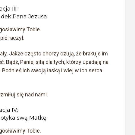
acja III:
adek Pana Jezusa
łogosławimy Tobie.
ić raczył.
ły. Jakże często chorzy czują, że brakuje im
ć. Bądź, Panie, siłą dla tych, którzy upadają na
Podnieś ich swoją łaską i wlej w ich serca
 zmiłuj się nad nami.
acja IV:
potyka swą Matkę
łogosławimy Tobie.