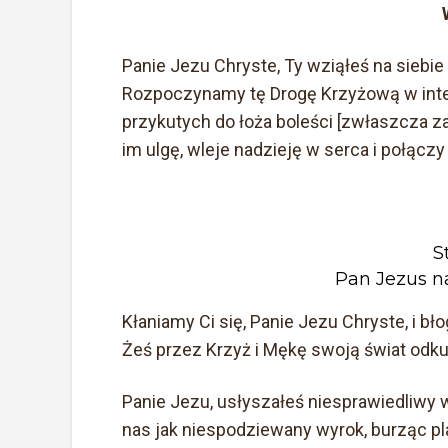
Panie Jezu Chryste, Ty wziąłeś na siebie
Rozpoczynamy tę Drogę Krzyżową w inten
przykutych do łoża boleści [zwłaszcza za
im ulgę, wleje nadzieję w serca i połączy
S
Pan Jezus n
Kłaniamy Ci się, Panie Jezu Chryste, i b
Żeś przez Krzyż i Mękę swoją świat odkup
Panie Jezu, usłyszałeś niesprawiedliwy w
nas jak niespodziewany wyrok, burząc pla