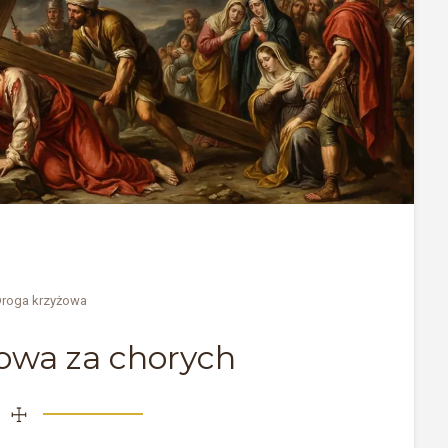
roga krzyżowa
owa za chorych
☩