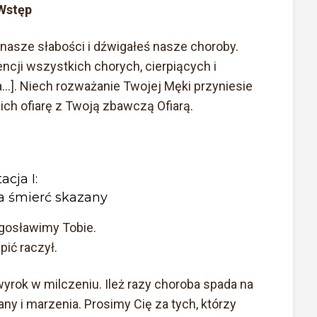
Wstęp
 nasze słabości i dźwigałeś nasze choroby.
cji wszystkich chorych, cierpiących i
...]. Niech rozważanie Twojej Męki przyniesie
 ich ofiarę z Twoją zbawczą Ofiarą.
tacja I:
a śmierć skazany
łogosławimy Tobie.
ić raczył.
yrok w milczeniu. Ileż razy choroba spada na
ny i marzenia. Prosimy Cię za tych, którzy