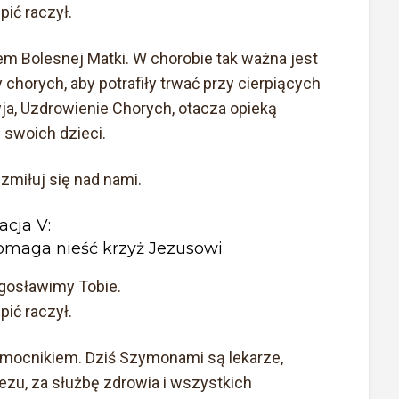
ić raczył.
em Bolesnej Matki. W chorobie tak ważna jest
 chorych, aby potrafiły trwać przy cierpiących
yja, Uzdrowienie Chorych, otacza opieką
 swoich dzieci.
 zmiłuj się nad nami.
acja V:
maga nieść krzyż Jezusowi
łogosławimy Tobie.
ić raczył.
mocnikiem. Dziś Szymonami są lekarze,
Jezu, za służbę zdrowia i wszystkich