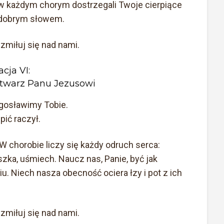
y w każdym chorym dostrzegali Twoje cierpiące
 i dobrym słowem.
 zmiłuj się nad nami.
acja VI:
 twarz Panu Jezusowi
łogosławimy Tobie.
ić raczył.
 W chorobie liczy się każdy odruch serca:
ka, uśmiech. Naucz nas, Panie, być jak
. Niech nasza obecność ociera łzy i pot z ich
 zmiłuj się nad nami.