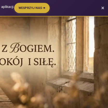
plikacji.
×
WESPRZYJ NAS ➔