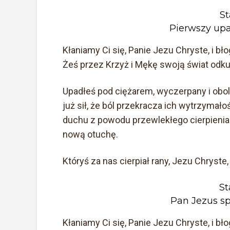
St
Pierwszy up
Kłaniamy Ci się, Panie Jezu Chryste, i b
Żeś przez Krzyż i Mękę swoją świat odkup
Upadłeś pod ciężarem, wyczerpany i obola
już sił, że ból przekracza ich wytrzymałoś
duchu z powodu przewlekłego cierpienia. 
nową otuchę.
Któryś za nas cierpiał rany, Jezu Chryste,
St
Pan Jezus s
Kłaniamy Ci się, Panie Jezu Chryste, i b