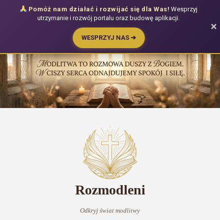
Pomóż nam działać i rozwijać się dla Was!
Wesprzyj
utrzymanie i rozwój portalu oraz budowę aplikacji.
×
WESPRZYJ NAS ➔
Przejdź
do
treści
Rozmodleni
Odkryj świat modlitwy