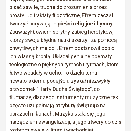
pisać zawiłe, trudne do zrozumienia przez
prosty lud traktaty filozoficzne, Efrem zaczął
tworzyć porywające
pieśni religijne i hymny
.
Zauważył bowiem sprytny zabieg heretyków,
którzy swoje błędne nauki szerzyli za pomocą
chwytliwych melodii. Efrem postanowił pobić
ich własną bronią. Układał genialne poematy
teologiczne o pięknych rymach i rytmach, które
łatwo wpadały w ucho. To dzięki temu
nowatorskiemu podejściu zyskał niezwykły
przydomek "Harfy Ducha Świętego", co
tłumaczy, dlaczego instrumenty muzyczne tak
często uzupełniają
atrybuty świętego
na
obrazach i ikonach. Muzyka stała się jego
narzędziem ewangelizacji, a jego utwory do dziś
rozbrzmiewają w liturgii wschodniej.