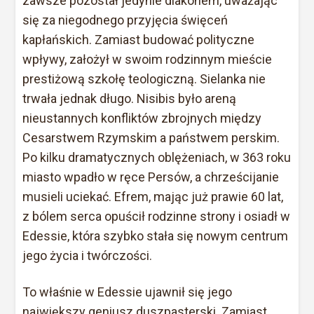
zawsze pozostał jedynie diakonem, uważając
się za niegodnego przyjęcia święceń
kapłańskich. Zamiast budować polityczne
wpływy, założył w swoim rodzinnym mieście
prestiżową szkołę teologiczną. Sielanka nie
trwała jednak długo. Nisibis było areną
nieustannych konfliktów zbrojnych między
Cesarstwem Rzymskim a państwem perskim.
Po kilku dramatycznych oblężeniach, w 363 roku
miasto wpadło w ręce Persów, a chrześcijanie
musieli uciekać. Efrem, mając już prawie 60 lat,
z bólem serca opuścił rodzinne strony i osiadł w
Edessie, która szybko stała się nowym centrum
jego życia i twórczości.
To właśnie w Edessie ujawnił się jego
największy geniusz duszpasterski. Zamiast