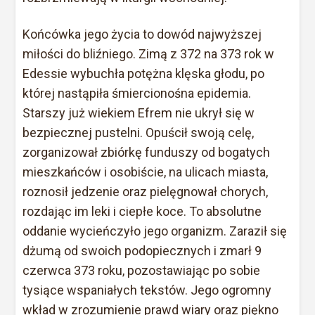
Końcówka jego życia to dowód najwyższej
miłości do bliźniego. Zimą z 372 na 373 rok w
Edessie wybuchła potężna klęska głodu, po
której nastąpiła śmiercionośna epidemia.
Starszy już wiekiem Efrem nie ukrył się w
bezpiecznej pustelni. Opuścił swoją celę,
zorganizował zbiórkę funduszy od bogatych
mieszkańców i osobiście, na ulicach miasta,
roznosił jedzenie oraz pielęgnował chorych,
rozdając im leki i ciepłe koce. To absolutne
oddanie wycieńczyło jego organizm. Zaraził się
dżumą od swoich podopiecznych i zmarł 9
czerwca 373 roku, pozostawiając po sobie
tysiące wspaniałych tekstów. Jego ogromny
wkład w zrozumienie prawd wiary oraz piękno