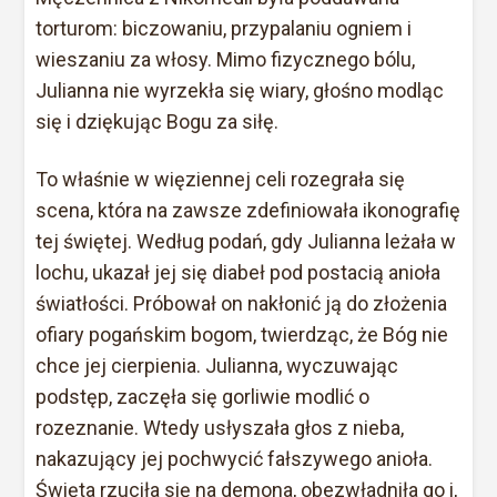
torturom: biczowaniu, przypalaniu ogniem i
wieszaniu za włosy. Mimo fizycznego bólu,
Julianna nie wyrzekła się wiary, głośno modląc
się i dziękując Bogu za siłę.
To właśnie w więziennej celi rozegrała się
scena, która na zawsze zdefiniowała ikonografię
tej świętej. Według podań, gdy Julianna leżała w
lochu, ukazał jej się diabeł pod postacią anioła
światłości. Próbował on nakłonić ją do złożenia
ofiary pogańskim bogom, twierdząc, że Bóg nie
chce jej cierpienia. Julianna, wyczuwając
podstęp, zaczęła się gorliwie modlić o
rozeznanie. Wtedy usłyszała głos z nieba,
nakazujący jej pochwycić fałszywego anioła.
Święta rzuciła się na demona, obezwładniła go i,