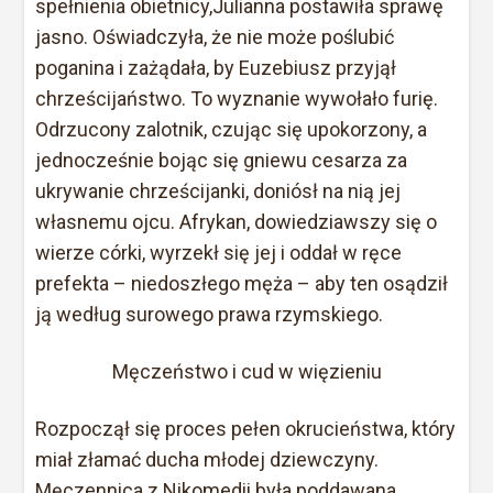
spełnienia obietnicy,Julianna postawiła sprawę
jasno. Oświadczyła, że nie może poślubić
poganina i zażądała, by Euzebiusz przyjął
chrześcijaństwo. To wyznanie wywołało furię.
Odrzucony zalotnik, czując się upokorzony, a
jednocześnie bojąc się gniewu cesarza za
ukrywanie chrześcijanki, doniósł na nią jej
własnemu ojcu. Afrykan, dowiedziawszy się o
wierze córki, wyrzekł się jej i oddał w ręce
prefekta – niedoszłego męża – aby ten osądził
ją według surowego prawa rzymskiego.
Męczeństwo i cud w więzieniu
Rozpoczął się proces pełen okrucieństwa, który
miał złamać ducha młodej dziewczyny.
Męczennica z Nikomedii była poddawana