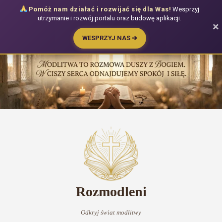
Pomóż nam działać i rozwijać się dla Was!
Wesprzyj
utrzymanie i rozwój portalu oraz budowę aplikacji.
×
WESPRZYJ NAS ➔
Przejdź
do
treści
Rozmodleni
Odkryj świat modlitwy