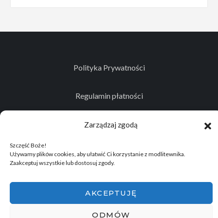
Polityka Prywatności
Regulamin płatności
Kontakt
Zarządzaj zgodą
Szczęść Boże!
Używamy plików cookies, aby ułatwić Ci korzystanie z modlitewnika.
Zaakceptuj wszystkie lub dostosuj zgody.
© 2026
Projekt realizowany przez Stowarzyszenie
Historyczno - Eksploracyjne "Memento Mori"
.
AKCEPTUJĘ
Wszelkie prawa zastrzeżone.
ODMÓW