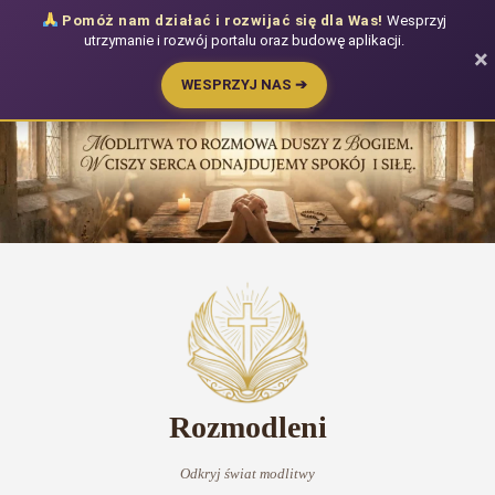
Pomóż nam działać i rozwijać się dla Was!
Wesprzyj
utrzymanie i rozwój portalu oraz budowę aplikacji.
×
WESPRZYJ NAS ➔
Przejdź
do
treści
Rozmodleni
Odkryj świat modlitwy