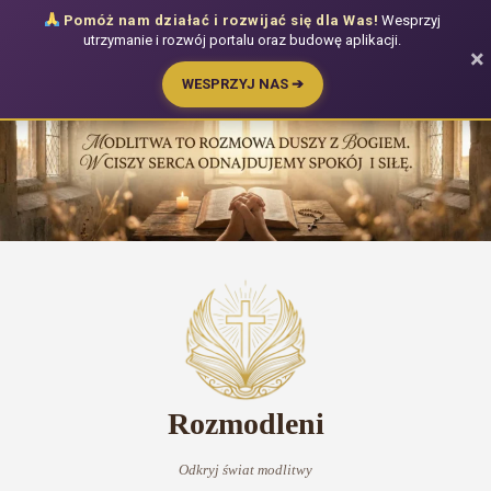
Pomóż nam działać i rozwijać się dla Was!
Wesprzyj
utrzymanie i rozwój portalu oraz budowę aplikacji.
×
WESPRZYJ NAS ➔
Przejdź
do
treści
Rozmodleni
Odkryj świat modlitwy