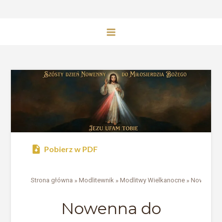
Pobierz w PDF
Strona główna
»
Modlitewnik
»
Modlitwy Wielkanocne
»
Nowenna d
Nowenna do