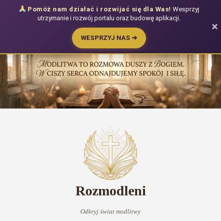
Pomóż nam działać i rozwijać się dla Was!
Wesprzyj
utrzymanie i rozwój portalu oraz budowę aplikacji.
×
WESPRZYJ NAS ➔
Przejdź
do
treści
Rozmodleni
Odkryj świat modlitwy