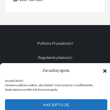
Polityka Prywatności
Regulamin płatności
Zarządzaj zgodą
Kontakt
Szczęść Boże!
Używamy plików cookies, aby ułatwić Ci korzystanie z modlitewnika.
Zaakceptuj wszystkie lub dostosuj zgody.
© 2026
Projekt realizowany przez Stowarzyszenie
Historyczno - Eksploracyjne "Memento Mori"
.
AKCEPTUJĘ